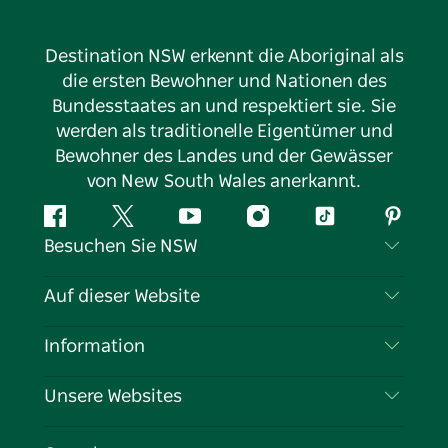
Destination NSW erkennt die Aboriginal als
die ersten Bewohner und Nationen des
Bundesstaates an und respektiert sie. Sie
werden als traditionelle Eigentümer und
Bewohner des Landes und der Gewässer
von New South Wales anerkannt.
Facebook
Twitter
YouTube
Instagram
TikTok
Pintere
Besuchen Sie NSW
Kontaktieren Sie uns
Auf dieser Website
Haftungsausschluss
Reiseziele
Information
Datenschutz
Aktivitäten
Reiseinformationen
Unsere Websites
Cookie-Hinweis
Roadtrips in New South Wales
Tragen Sie Ihr Unternehmen ein
Nutzungsbedingungen
Sydney.com