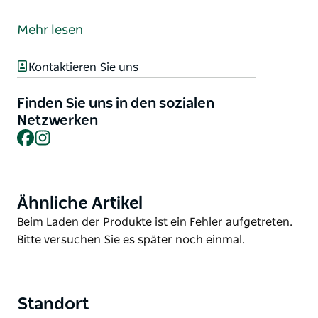
Unwind in Grenfell ist ein Café, das auf
hausgemachte Kuchen, Schnitten, Quiches und
Mehr lesen
lokal hergestellte Pasteten und Wurstbrötchen
spezialisiert ist.
Kontaktieren Sie uns
Tägliche Mittagsangebote und Braten am Mittwoch.
Freitagabend gibt es Abendessen zum Mitnehmen.
Finden Sie uns in den sozialen
Netzwerken
Catering und private Veranstaltungen verfügbar.
Facebook
Instagram
Ähnliche Artikel
Product
List
Product
Beim Laden der Produkte ist ein Fehler aufgetreten.
List
Bitte versuchen Sie es später noch einmal.
Standort