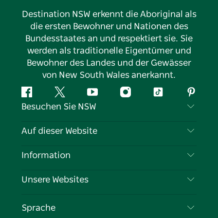
Destination NSW erkennt die Aboriginal als
die ersten Bewohner und Nationen des
Bundesstaates an und respektiert sie. Sie
werden als traditionelle Eigentümer und
Bewohner des Landes und der Gewässer
von New South Wales anerkannt.
Facebook
Twitter
YouTube
Instagram
TikTok
Pintere
Besuchen Sie NSW
Kontaktieren Sie uns
Auf dieser Website
Haftungsausschluss
Reiseziele
Information
Datenschutz
Aktivitäten
Reiseinformationen
Unsere Websites
Cookie-Hinweis
Roadtrips in New South Wales
Tragen Sie Ihr Unternehmen ein
Nutzungsbedingungen
Sydney.com
Veranstaltungen
Sprache
Unternehmen in NSW
Destination NSW Corporate