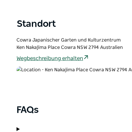
Freunden oder Familie teilen möchten – dieser Works
mit der Natur zu verbinden und Ihre Kreativität zu 
Die Plätze sind schnell vergeben – verpassen Sie ihn
Standort
Komm vorbei, pack mit an und lass deiner Kreativi
Cultural Centre freien Lauf.
Cowra Japanischer Garten und Kulturzentrum
Ken Nakajima Place Cowra NSW 2794 Australien
Wegbeschreibung erhalten
FAQs