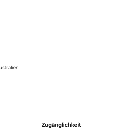
hop ist die perfekte Möglichkeit, sich wieder
entfachen.
 nicht!
tät im Herzen des Cowra Japanese Garden and
Zugänglichkeit