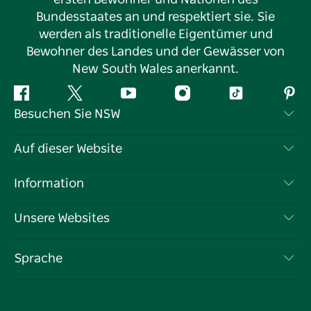
Bundesstaates an und respektiert sie. Sie
werden als traditionelle Eigentümer und
Bewohner des Landes und der Gewässer von
New South Wales anerkannt.
Facebook
Twitter
YouTube
Instagram
TikTok
Pint
Besuchen Sie NSW
Kontaktieren Sie uns
Auf dieser Website
Haftungsausschluss
Reiseziele
Information
Datenschutz
Aktivitäten
Reiseinformationen
Unsere Websites
Cookie-Hinweis
Roadtrips in New South Wales
Tragen Sie Ihr Unternehmen ein
Nutzungsbedingungen
Sydney.com
Veranstaltungen
Sprache
Unternehmen in NSW
Destination NSW Corporate
Unterkunft
Bildung in New South Wales
Geschäftsveranstaltungen in New South Wales
Angebote