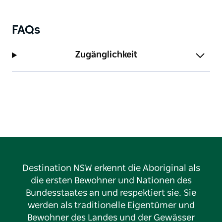
einer Aborigine-Stätte, die langsam von örtlichen
Gemeindegruppen restauriert wird.
FAQs
Wenn Sie am Aussichtspunkt ankommen, befinden
Sie sich auf einer Höhe von 500 Metern über dem
Zugänglichkeit
riesigen Stausee, der den größten Teil von Sydneys
Wasser liefert.
Destination NSW erkennt die Aboriginal als
die ersten Bewohner und Nationen des
Bundesstaates an und respektiert sie. Sie
werden als traditionelle Eigentümer und
Bewohner des Landes und der Gewässer