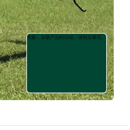
Product
Product
抱歉，加载产品时出错。请稍后重试。
List
List