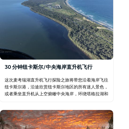
30 分钟纽卡斯尔/中央海岸直升机飞行
这次麦考瑞湖直升机飞行探险之旅将带您沿着海岸飞往
纽卡斯尔港，沿途欣赏纽卡斯尔地区的所有迷人景色，
或者乘坐直升机从上空俯瞰中央海岸，环绕塔格拉湖和
诺拉角入口，然后沿着海岸前往凯瑟琳山湾和洞穴海
滩。