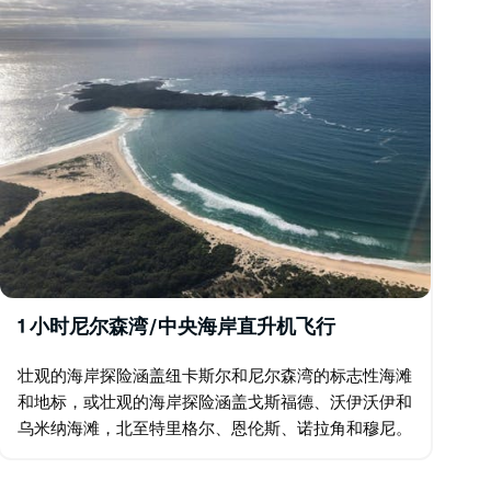
1 小时尼尔森湾/中央海岸直升机飞行
壮观的海岸探险涵盖纽卡斯尔和尼尔森湾的标志性海滩
和地标，或壮观的海岸探险涵盖戈斯福德、沃伊沃伊和
乌米纳海滩，北至特里格尔、恩伦斯、诺拉角和穆尼。