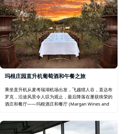
玛根庄园直升机葡萄酒和午餐之旅
乘坐直升机从麦考瑞湖机场出发，飞越猎人谷，直达布
罗克，沿途风景令人叹为观止，最后降落在屡获殊荣的
酒庄和餐厅——玛根酒庄和餐厅 (Margan Wines and
Restaurant)，品尝采用庄园种植的农产品烹制的 5 道
菜。