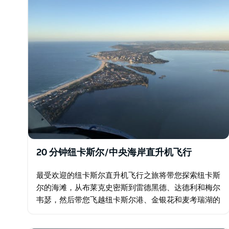
20 分钟纽卡斯尔/中央海岸直升机飞行
最受欢迎的纽卡斯尔直升机飞行之旅将带您探索纽卡斯
尔的海滩，从布莱克史密斯到雷德黑德、达德利和梅尔
韦瑟，然后带您飞越纽卡斯尔港、金银花和麦考瑞湖的
壮丽景色，或者从麦考瑞湖机场向南直飞诺拉角，乘坐
20 分钟的观光航班…