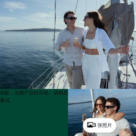
Product
Product
抱歉，加载产品时出错。请稍后
List
List
重试。
3 张照片