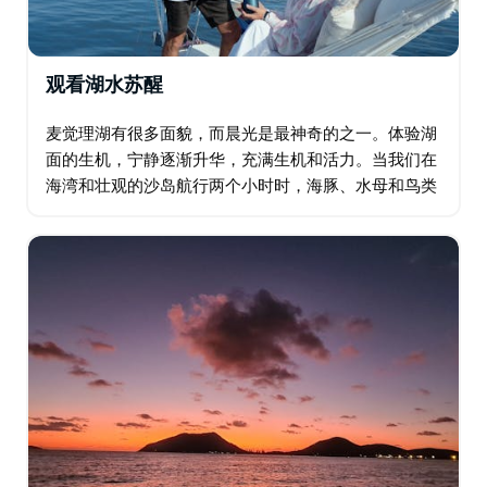
观看湖水苏醒
麦觉理湖有很多面貌，而晨光是最神奇的之一。体验湖
面的生机，宁静逐渐升华，充满生机和活力。当我们在
海湾和壮观的沙岛航行两个小时时，海豚、水母和鸟类
可能会陪伴您和您的朋友。 一些颓废的美食，甚至偷偷
喝一杯气泡酒，将确保这是一个难忘的早晨。 …