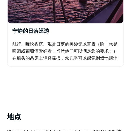
宁静的日落巡游
航行、啜饮香槟、观赏日落的美妙无以言表（除非您是
啤酒或葡萄酒爱好者，当然他们可以满足您的要求！）
在船头的吊床上轻轻摇摆，您几乎可以感觉到烦恼烟消
云散，思考着从现在开始如何将这变成您的生活。 日落
巡游将于下午 4 点左右离开码头，环湖航行…
地点