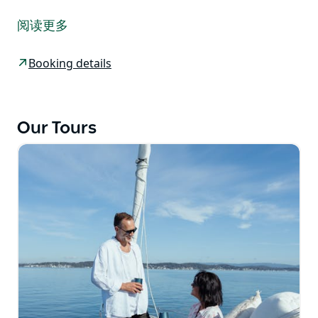
迷恋的客人将在下午 3 点登船，开始 2 小时的香槟环湖
之旅，开始他们的私密度假之旅。下午 5 点，船将停泊
阅读更多
在一个僻静的区域，以配合天气。我们将提供预先准备的
菜单，客人可以自己做饭，也可以要求主人做饭。晚餐安
Booking details
排完毕后，主人将离开 Spellcaster III，客人将在船上享
受私密的过夜住宿。
酒店将提供早餐，并由客人在闲暇时准备。主人将于上午
Our Tours
10.30 返回船上，升起风帆返回码头，宾客们将一起享受
共同的时光。
Spellcaster III 配备咖啡机、水壶、制冰机、冰箱、冰
柜、现代烹饪设备、加热和冷却。