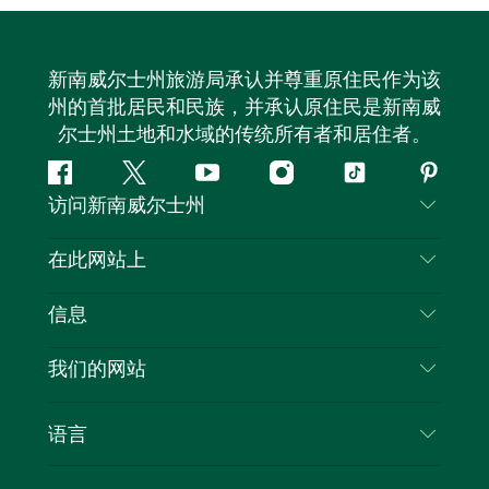
新南威尔士州旅游局承认并尊重原住民作为该
州的首批居民和民族，并承认原住民是新南威
尔士州土地和水域的传统所有者和居住者。
Facebook
叽
YouTube
Instagram
抖
Pintere
访问新南威尔士州
叽
音
喳
联系我们
在此网站上
喳
免责声明
目的地
信息
隐私
推荐活动
旅行信息
Cookie 通知
我们的网站
新南威尔士州公路旅行
列出您的业务
使用条款
Sydney.com
活动
语言
新南威尔士州的商业
新南威尔士州旅游局企业网站
住宿
新南威尔士州的教育