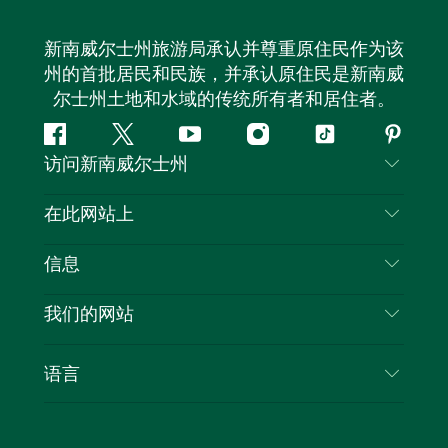
新南威尔士州旅游局承认并尊重原住民作为该
州的首批居民和民族，并承认原住民是新南威
尔士州土地和水域的传统所有者和居住者。
Facebook
叽
YouTube
Instagram
抖
Pintere
访问新南威尔士州
叽
音
喳
联系我们
在此网站上
喳
免责声明
目的地
信息
隐私
推荐活动
旅行信息
Cookie 通知
我们的网站
新南威尔士州公路旅行
列出您的业务
使用条款
Sydney.com
活动
语言
新南威尔士州的商业
新南威尔士州旅游局企业网站
住宿
新南威尔士州的教育
新南威尔士州商务活动
优惠