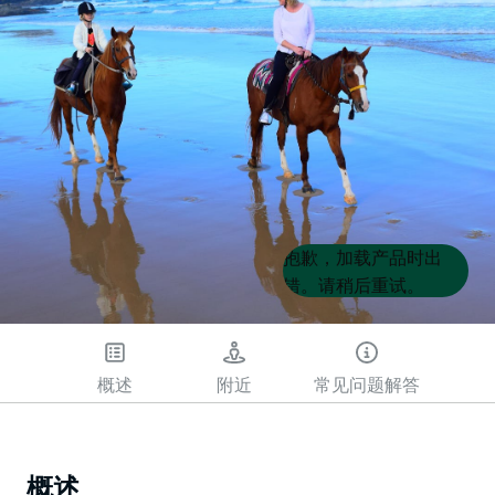
Product
Product
抱歉，加载产品时出
List
List
错。请稍后重试。
概述
附近
常见问题解答
概述