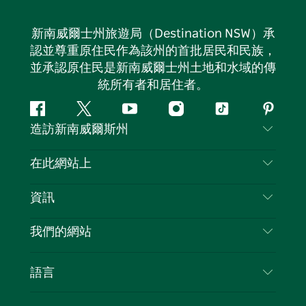
新南威爾士州旅遊局（Destination NSW）承
認並尊重原住民作為該州的首批居民和民族，
並承認原住民是新南威爾士州土地和水域的傳
統所有者和居住者。
Facebook
嘰
Youtube
Instagram
抖
Pintere
造訪新南威爾斯州
嘰
音
喳
聯絡我們
在此網站上
喳
免責聲明
目的地
資訊
隱私
要做的事情
旅行資訊
Cookie 通知
我們的網站
新南威爾斯州公路旅行
列出您的業務
使用條款
Sydney.com
活動
語言
新南威爾斯的商業
新南威爾士州旅遊局（Destination NSW）企業網
住宿
新南威爾斯的教育
站​