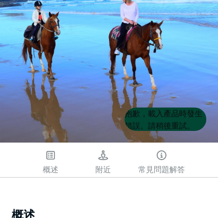
Product
Product
抱歉，載入產品時發生
List
List
錯誤。請稍後重試。
概述
附近
常見問題解答
概述