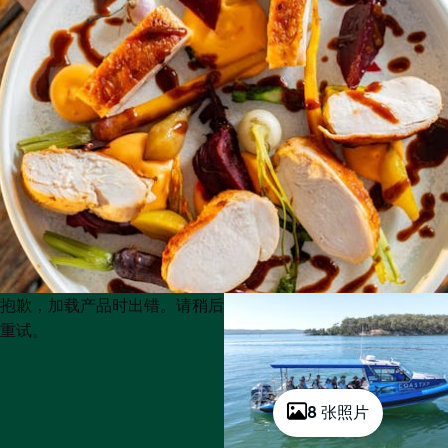
Product
Product
抱歉，加载产品时出错。请稍后
List
List
重试。
8 张照片