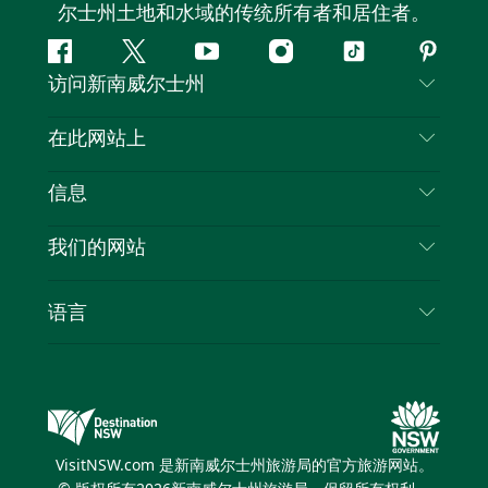
尔士州土地和水域的传统所有者和居住者。
Facebook
叽
YouTube
Instagram
抖
Pintere
访问新南威尔士州
叽
音
喳
联系我们
在此网站上
喳
免责声明
目的地
信息
隐私
推荐活动
旅行信息
Cookie 通知
我们的网站
新南威尔士州公路旅行
列出您的业务
使用条款
Sydney.com
活动
语言
新南威尔士州的商业
新南威尔士州旅游局企业网站
住宿
新南威尔士州的教育
新南威尔士州商务活动
优惠
新南威尔士州旅游局媒体中心
缤纷悉尼灯光音乐节
VisitNSW.com 是新南威尔士州旅游局的官方旅游网站。