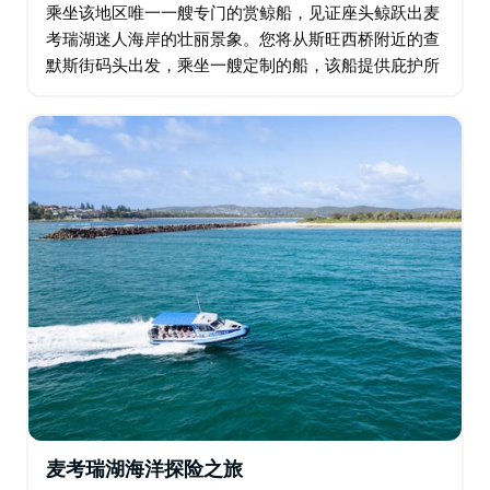
乘坐该地区唯一一艘专门的赏鲸船，见证座头鲸跃出麦
考瑞湖迷人海岸的壮丽景象。您将从斯旺西桥附近的查
默斯街码头出发，乘坐一艘定制的船，该船提供庇护所
和最佳水位观赏海洋生物。从认证导游那里了解座头鲸
及其从南极洲返回热带北昆士兰的 10,000…
麦考瑞湖海洋探险之旅