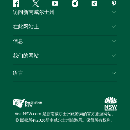
Facebook
叽
YouTube
Instagram
抖
Pintere
访问新南威尔士州
叽
音
喳
联系我们
在此网站上
喳
免责声明
目的地
信息
隐私
推荐活动
旅行信息
Cookie 通知
我们的网站
新南威尔士州公路旅行
列出您的业务
使用条款
Sydney.com
活动
语言
新南威尔士州的商业
新南威尔士州旅游局企业网站
住宿
新南威尔士州的教育
新南威尔士州商务活动
优惠
新南威尔士州旅游局媒体中心
缤纷悉尼灯光音乐节
VisitNSW.com 是新南威尔士州旅游局的官方旅游网站。
© 版权所有
2026
新南威尔士州旅游局。保留所有权利。