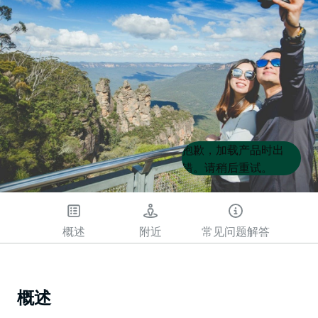
Product
Product
抱歉，加载产品时出
List
List
错。请稍后重试。
概述
附近
常见问题解答
概述