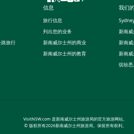
Facebook
叽
YouTube
Instagram
抖
Pinterest
信息
我们
叽
音
喳
旅行信息
Sydne
喳
列出您的业务
新南威
公路旅行
新南威尔士州的商业
新南威
新南威尔士州的教育
新南威
缤纷悉
VisitNSW.com 是新南威尔士州旅游局的官方旅游网站。
© 版权所有
2026
新南威尔士州旅游局。保留所有权利。