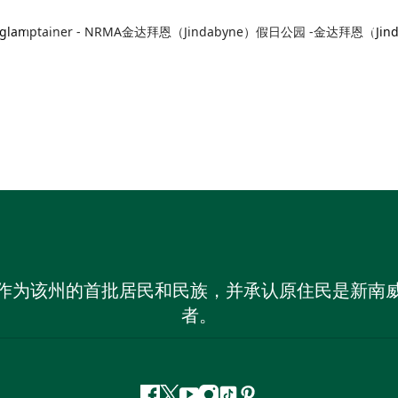
lamptainer - NRMA金达拜恩（Jindabyne）假日公园 -金达拜恩（Jind
作为该州的首批居民和民族，并承认原住民是新南
者。