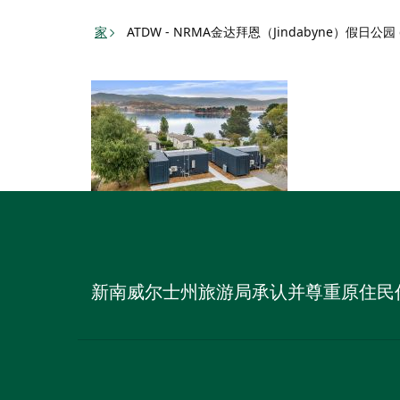
Toggle
家
ATDW - NRMA金达拜恩（Jindabyne）假日公园 g
navigation
新南威尔士州旅游局承认并尊重原住民