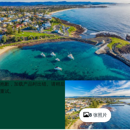
Product
Product
抱歉，加载产品时出错。请稍后
List
List
重试。
8 张照片