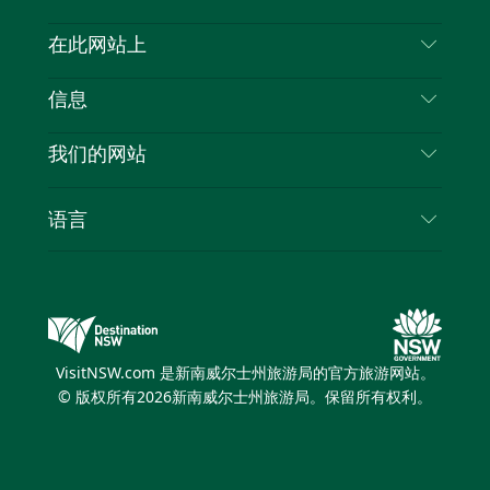
喳
联系我们
在此网站上
喳
免责声明
目的地
信息
隐私
推荐活动
旅行信息
Cookie 通知
我们的网站
新南威尔士州公路旅行
列出您的业务
使用条款
Sydney.com
活动
语言
新南威尔士州的商业
新南威尔士州旅游局企业网站
住宿
新南威尔士州的教育
新南威尔士州商务活动
优惠
新南威尔士州旅游局媒体中心
缤纷悉尼灯光音乐节
VisitNSW.com 是新南威尔士州旅游局的官方旅游网站。
© 版权所有
2026
新南威尔士州旅游局。保留所有权利。