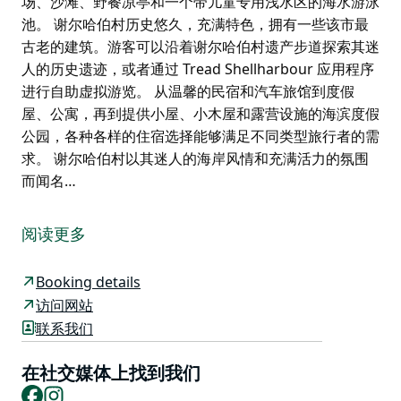
场、沙滩、野餐凉亭和一个带儿童专用浅水区的海水游泳
池。 谢尔哈伯村历史悠久，充满特色，拥有一些该市最
古老的建筑。游客可以沿着谢尔哈伯村遗产步道探索其迷
人的历史遗迹，或者通过 Tread Shellharbour 应用程序
进行自助虚拟游览。 从温馨的民宿和汽车旅馆到度假
屋、公寓，再到提供小屋、小木屋和露营设施的海滨度假
公园，各种各样的住宿选择能够满足不同类型旅行者的需
求。 谢尔哈伯村以其迷人的海岸风情和充满活力的氛围
而闻名…
谢尔哈伯村是一个充满活力的海滨度假胜地，以其风景如
画的海滨地带和轻松惬意的海岸风情而闻名。这里汇集了
阅读更多
各式各样的户外咖啡馆、屡获殊荣的餐厅和标志性的炸鱼
薯条店，持续吸引着前来寻求美食、欣赏迷人景色和感受
Booking details
热情氛围的游客。
访问网站
除了繁荣的餐饮业，谢尔哈伯村还提供精品购物、健康和
联系我们
美容服务，进一步提升了其轻松惬意的海岸生活方式。
在社交媒体上找到我们
风景如画的港口是垂钓爱好者和划船探险者的热门目的
Facebook
Instagram
地，便捷的船坡道方便船只进出。家庭游客可以尽情享受