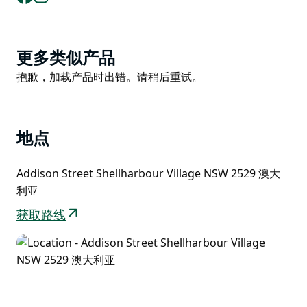
小公园的乐趣，那里设有现代化的游乐场、沙滩、野餐凉
亭和一个带儿童专用浅水区的海水游泳池。
Product
谢尔哈伯村历史悠久，充满特色，拥有一些该市最古老的
更多类似产品
List
建筑。游客可以沿着谢尔哈伯村遗产步道探索其迷人的历
Product
抱歉，加载产品时出错。请稍后重试。
史遗迹，或者通过 Tread Shellharbour 应用程序进行自
List
助虚拟游览。
从温馨的民宿和汽车旅馆到度假屋、公寓，再到提供小
地点
屋、小木屋和露营设施的海滨度假公园，各种各样的住宿
选择能够满足不同类型旅行者的需求。
Addison Street Shellharbour Village NSW 2529 澳大
利亚
谢尔哈伯村以其迷人的海岸风情和充满活力的氛围而闻
名，是探索新南威尔士州南海岸美景的理想下榻之处，无
获取路线
论是周末短途旅行还是长期度假，都能满足您的需求。