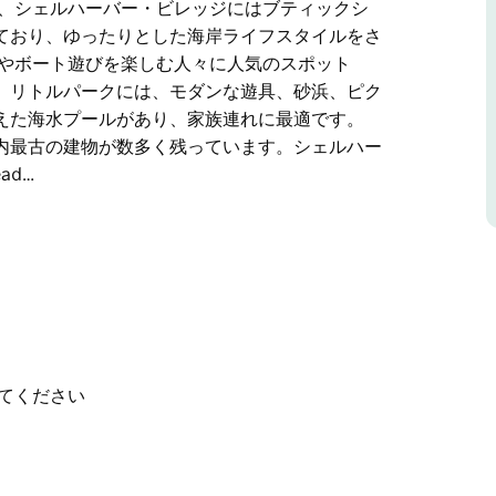
え、シェルハーバー・ビレッジにはブティックシ
ており、ゆったりとした海岸ライフスタイルをさ
りやボート遊びを楽しむ人々に人気のスポット
。リトルパークには、モダンな遊具、砂浜、ピク
えた海水プールがあり、家族連れに最適です。
内最古の建物が数多く残っています。シェルハー
ad…
の街並みとゆったりとした海岸の魅力で知られ
受賞歴のあるレストラン、そして老舗のフィッシ
い景色、そして温かい雰囲気を求めて訪れる人々
ッジにはブティックショップ、ウェルネス＆ビュ
岸ライフスタイルをさらに充実させています。
々に人気のスポットで、便利なボートランプから
てください
な遊具、砂浜、ピクニックシェルター、そして子
連れに最適です。
内最古の建物が数多く残っています。シェルハー