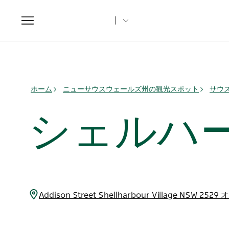
Toggle
navigation
ホーム
ニューサウスウェールズ州の観光スポット
サウ
シェルハ
Addison Street Shellharbour Village NSW 