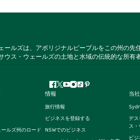
ェールズは、アボリジナルピープルをこの州の先
サウス・ウェールズの土地と水域の伝統的な所有
フ
ツ
ユ
イ
テ
ピ
は
情報
当社
ェ
イ
ー
ン
ィ
ン
イ
ッ
チ
ス
ッ
タ
旅行情報
Syd
ス
タ
ュ
タ
ク
レ
ビジネスを登録する
デス
ブ
ー
ー
グ
ト
ス
ス・
ッ
ブ
ラ
ッ
ト
ェールズ州のロード
NSWでのビジネス
ク
ム
ク
ビジ