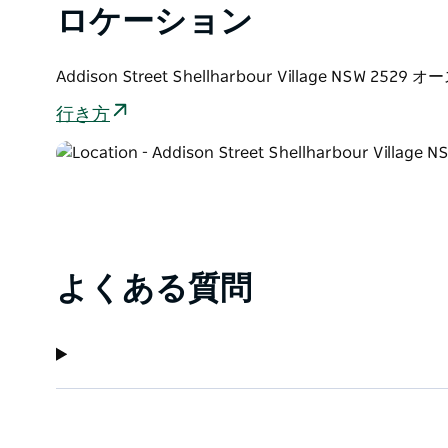
ロケーション
バー・ビレッジ・ヘリテージトレイルを辿ったり、Tread 
のバーチャルツアーに参加したりして、その魅力的な
シェルハーバー・ビレッジには、魅力的なベッド＆ブ
Addison Street Shellharbour Village NSW 252
トメント、コテージ、キャビン、キャンプ施設を備え
行き方
る旅行者のニーズに応える幅広い宿泊施設が揃ってい
海岸沿いの魅力と活気あふれる雰囲気で知られるシェ
にも最適な拠点です。ニューサウスウェールズ州南海
す。
よくある質問