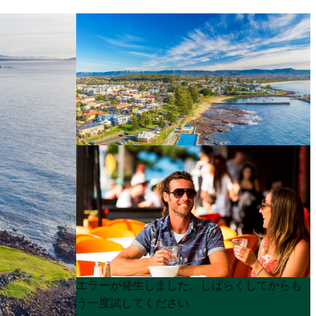
Product
Product
エラーが発生しました。しばらくしてからも
List
List
う一度試してください