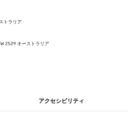
Shellharbourアプリを使ったセルフガイド
歴史遺産を探索することができます。
レックファストやモーテルから、貸別荘、アパー
9 オーストラリア
たビーチフロントのホリデーパークまで、あらゆ
ます。
ルハーバー・ビレッジは、週末旅行にも長期滞在
岸の美しい景色を堪能するのにぴったりの場所で
アクセシビリティ