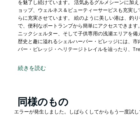
を魅了し続けています。 活気あるグルメシーンに加
ョップ、ウェルネス＆ビューティーサービスも充実し
らに充実させています。 絵のように美しい港は、釣
で、便利なボートランプから簡単にアクセスできます
ニックシェルター、そして子供専用の浅瀬エリアを備
歴史と趣に溢れるシェルハーバー・ビレッジには、市
バー・ビレッジ・ヘリテージトレイルを辿ったり、Tre
シェルハーバー・ビレッジは、絵のように美しい海辺
る、活気あふれる海辺の街です。多様な屋外カフェ、
続きを読む
ュ＆チップス店が軒を連ね、美味しい料理、素晴らし
を魅了し続けています。
活気あるグルメシーンに加え、シェルハーバー・ビレ
ーティーサービスも充実しており、ゆったりとした海
Product
同様のもの
List
絵のように美しい港は、釣りやボート遊びを楽しむ人
Product
エラーが発生しました。しばらくしてからもう一度試し
簡単にアクセスできます。リトルパークには、モダン
List
供専用の浅瀬エリアを備えた海水プールがあり、家族
歴史と趣に溢れるシェルハーバー・ビレッジには、市