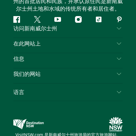
州的首批居民和民族，并承认原住民是新南威
尔士州土地和水域的传统所有者和居住者。
Facebook
叽
YouTube
Instagram
抖
Pintere
访问新南威尔士州
叽
音
喳
联系我们
在此网站上
喳
免责声明
目的地
信息
隐私
推荐活动
旅行信息
Cookie 通知
我们的网站
新南威尔士州公路旅行
列出您的业务
使用条款
Sydney.com
活动
语言
新南威尔士州的商业
新南威尔士州旅游局企业网站
住宿
新南威尔士州的教育
新南威尔士州商务活动
优惠
新南威尔士州旅游局媒体中心
缤纷悉尼灯光音乐节
VisitNSW.com 是新南威尔士州旅游局的官方旅游网站。