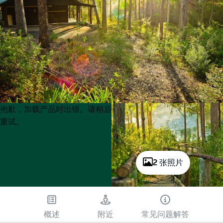
Product
Product
抱歉，加载产品时出错。请稍后
List
List
重试。
2 张照片
概述
附近
常见问题解答