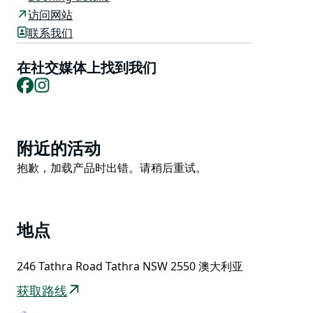
湖、河流和国家公园而闻名。
访问网站
Kininny Cottages 提供三种不同风格的住宿，是家庭轻
联系我们
松度假的好去处。
在社交媒体上找到我们
特色和活动包括游泳池、网球场、划独木舟、迷你高尔夫
Facebook
Instagram
球场和丰富的自然环境中的野生动物
Product
附近的活动
List
Product
抱歉，加载产品时出错。请稍后重试。
List
地点
246 Tathra Road Tathra NSW 2550 澳大利亚
获取路线