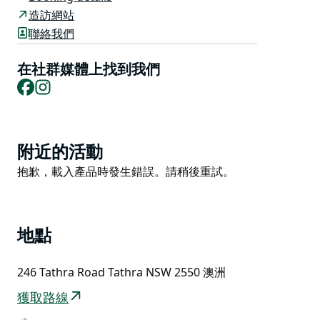
湖、河流和國家公園而聞名。
造訪網站
Kininny Cottages 提供三種不同風格的住宿，是家庭輕
聯絡我們
鬆度假的好去處。
在社群媒體上找到我們
特色和活動包括游泳池、網球場、劃獨木舟、迷你高爾夫
Facebook
Instagram
球場和豐富的自然環境中的野生動物
Product
附近的活動
List
Product
抱歉，載入產品時發生錯誤。請稍後重試。
List
地點
246 Tathra Road Tathra NSW 2550 澳洲
獲取路線