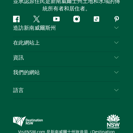
並承認原住民是新南威爾士州土地和水域的傳
統所有者和居住者。
Facebook
嘰
Youtube
Instagram
抖
Pintere
造訪新南威爾斯州
嘰
音
喳
聯絡我們
在此網站上
喳
免責聲明
目的地
資訊
隱私
要做的事情
旅行資訊
Cookie 通知
我們的網站
新南威爾斯州公路旅行
列出您的業務
使用條款
Sydney.com
活動
語言
新南威爾斯的商業
新南威爾士州旅遊局（Destination NSW）企業網
住宿
新南威爾斯的教育
站​
優惠訊息
新南威爾斯商務活動
新南威爾士州旅遊局（Destination NSW）媒體中
VisitNSW.com 是新南威爾士州旅遊局（Destination
心