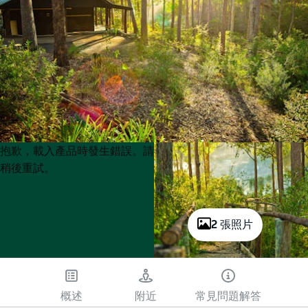
Product
Product
抱歉，載入產品時發生錯誤。請
List
List
稍後重試。
2 張照片
概述
附近
常見問題解答