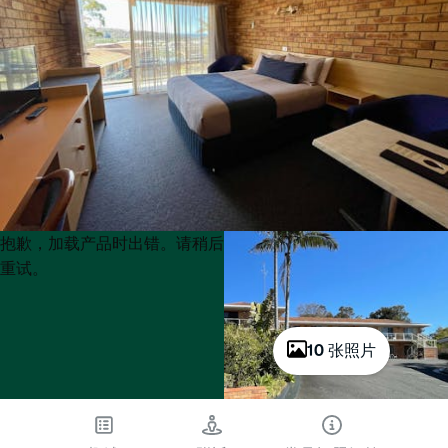
Product
Product
抱歉，加载产品时出错。请稍后
List
List
重试。
10 张照片