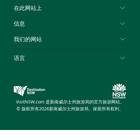
喳
联系我们
在此网站上
喳
免责声明
目的地
信息
隐私
推荐活动
旅行信息
Cookie 通知
我们的网站
新南威尔士州公路旅行
列出您的业务
使用条款
Sydney.com
活动
语言
新南威尔士州的商业
新南威尔士州旅游局企业网站
住宿
新南威尔士州的教育
新南威尔士州商务活动
优惠
新南威尔士州旅游局媒体中心
缤纷悉尼灯光音乐节
VisitNSW.com 是新南威尔士州旅游局的官方旅游网站。
© 版权所有
2026
新南威尔士州旅游局。保留所有权利。