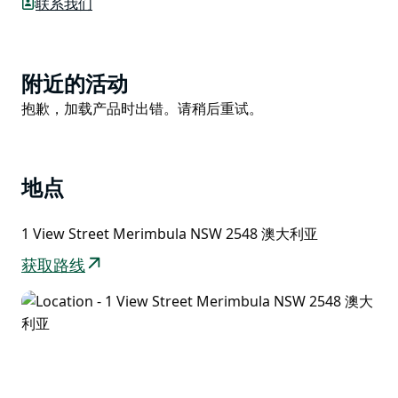
联系我们
步，逛逛特色商店，在湖边长廊享用午餐。
Product
附近的活动
List
Product
抱歉，加载产品时出错。请稍后重试。
List
地点
1 View Street Merimbula NSW 2548 澳大利亚
获取路线