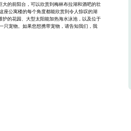
巨大的前阳台，可以欣赏到梅林布拉湖和酒吧的壮
 这座公寓楼的每个角度都能欣赏到令人惊叹的湖
维护的花园、大型太阳能加热海水泳池，以及位于
带一只宠物。如果您想携带宠物，请告知我们，我
们的公寓将成为您下一个心仪的目的地。最令人印象深刻
丽景色。您可以在阳台上阅读和放松，度过几天时
洋和海滩景色。公寓内设有隐蔽的烧烤区、精心维
门口的路边停车位。
物，请告知我们，我们会将申请表发送给您。