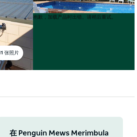
Product
Product
抱歉，加载产品时出错。请稍后重试。
List
List
11 张照片
在 Penguin Mews Merimbula