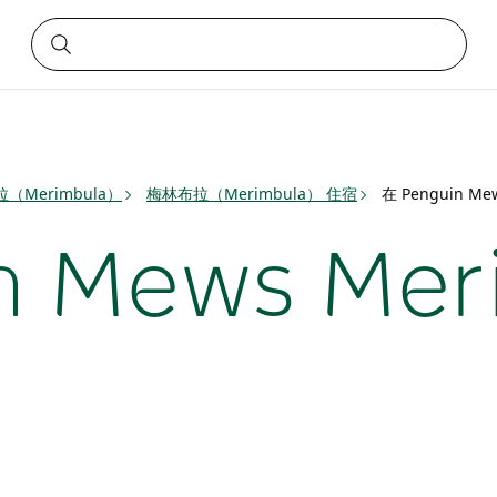
（Merimbula）
梅林布拉（Merimbula） 住宿
在 Penguin M
n Mews Mer