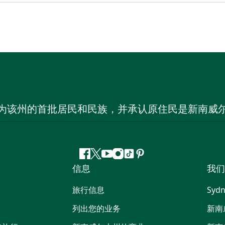
为该州的首批居民和民族，并承认原住民是新南威
Facebook
叽
YouTube
Instagram
抖
Pinterest
信息
我们
叽
音
喳
旅行信息
Sydn
喳
列出您的业务
新南