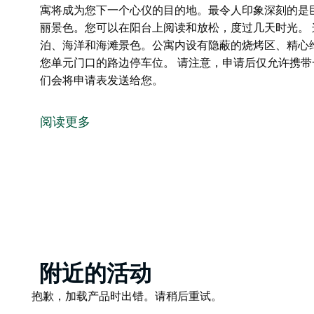
寓将成为您下一个心仪的目的地。最令人印象深刻的是
丽景色。您可以在阳台上阅读和放松，度过几天时光。
泊、海洋和海滩景色。公寓内设有隐蔽的烧烤区、精心
您单元门口的路边停车位。 请注意，申请后仅允许携
们会将申请表发送给您。
想象一下，把车停在住处，然后步行去任何地方！
这就是 Penguin Mews 为客人提供的便利。他
阅读更多
的是巨大的前阳台，可以欣赏到梅林布拉湖和酒吧的壮
光。
这座公寓楼的每个角度都能欣赏到令人惊叹的湖泊、海
护的花园、大型太阳能加热海水泳池，以及位于您单元
请注意，申请后仅允许携带一只宠物。如果您想携带宠
Product
附近的活动
List
Product
抱歉，加载产品时出错。请稍后重试。
List