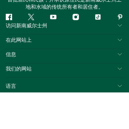
地和水域的传统所有者和居住者。
Facebook
叽
YouTube
Instagram
抖
Pint
访问新南威尔士州
叽
音
喳
联系我们
在此网站上
喳
免责声明
目的地
信息
隐私
推荐活动
旅行信息
Cookie 通知
我们的网站
新南威尔士州公路旅行
列出您的业务
使用条款
Sydney.com
活动
语言
新南威尔士州的商业
新南威尔士州旅游局企业网站
住宿
新南威尔士州的教育
新南威尔士州商务活动
优惠
新南威尔士州旅游局媒体中心
缤纷悉尼灯光音乐节
VisitNSW.com 是新南威尔士州旅游局的官方旅游网站。