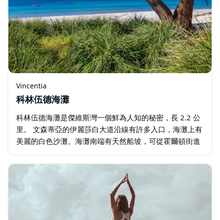
Vincentia
科林伍德海灘
科林伍德海灘是傑維斯灣一個鮮為人知的秘密，長 2.2 公
里。 文森蒂亞的伊麗莎白大道沿線有許多入口，海灘上有
美麗的白色沙灘。海灘南端有天然船坡，可從霍爾頓街進
入。