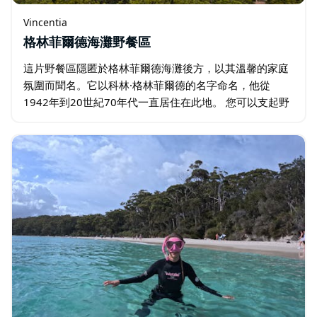
Vincentia
格林菲爾德海灘野餐區
這片野餐區隱匿於格林菲爾德海灘後方，以其溫馨的家庭
氛圍而聞名。它以科林·格林菲爾德的名字命名，他從
1942年到20世紀70年代一直居住在此地。 您可以支起野
餐桌，在草地上鋪開躺椅，或坐在有資訊展板的涼亭裡，
涼亭同時也是戶外教室…