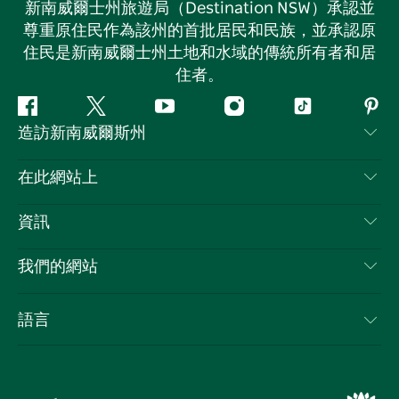
新南威爾士州旅遊局（Destination NSW）承認並
尊重原住民作為該州的首批居民和民族，並承認原
住民是新南威爾士州土地和水域的傳統所有者和居
住者。
Facebook
嘰
Youtube
Instagram
抖
Pint
造訪新南威爾斯州
嘰
音
喳
聯絡我們
在此網站上
喳
免責聲明
目的地
資訊
隱私
要做的事情
旅行資訊
Cookie 通知
我們的網站
新南威爾斯州公路旅行
列出您的業務
使用條款
Sydney.com
活動
語言
新南威爾斯的商業
新南威爾士州旅遊局（Destination NSW）企業網站​
住宿
新南威爾斯的教育
新南威爾斯商務活動
優惠訊息