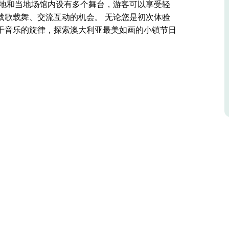
场地和当地场馆内设有多个舞台，游客可以享受轻
载歌载舞、交流互动的机会。 无论您是初次体验
于音乐的旋律，探索澳大利亚最美如画的小镇节日
色牧场为背景，是一场音乐、文化和社区的盛宴。
自澳大利亚各地的众多民谣、根源音乐和原声音乐
，到诗歌朗诵、故事讲述和工作坊，节日为所有年
可以享受轻松惬意的氛围、美味的餐饮摊位、手工
您放慢脚步，沉浸于音乐的旋律，探索澳大利亚最