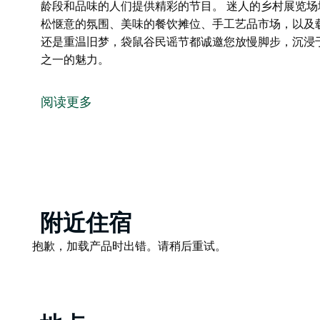
龄段和品味的人们提供精彩的节目。 迷人的乡村展览
松惬意的氛围、美味的餐饮摊位、手工艺品市场，以及
还是重温旧梦，袋鼠谷民谣节都诚邀您放慢脚步，沉浸
之一的魅力。
袋鼠谷民谣节以袋鼠谷壮丽的悬崖峭壁和郁郁葱葱的绿
这个适合全家参与的节日每年十月举办三天，汇聚了来
阅读更多
艺术家。从私密的原声音乐表演和活力四射的领衔演出
龄段和品味的人们提供精彩的节目。
迷人的乡村展览场地和当地场馆内设有多个舞台，游客
艺品市场，以及载歌载舞、交流互动的机会。
无论您是初次体验还是重温旧梦，袋鼠谷民谣节都诚邀
Product
附近住宿
美如画的小镇节日之一的魅力。
List
Product
抱歉，加载产品时出错。请稍后重试。
List