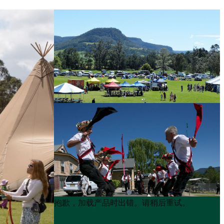
Product
Product
抱歉，加载产品时出错。请稍后重试。
List
List