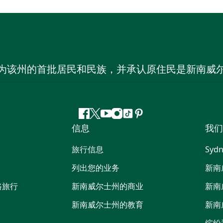
为该州的首批居民和民族，并承认原住民是新南威
Facebook
叽
YouTube
Instagram
抖
Pinterest
信息
我们
叽
音
喳
旅行信息
Sydn
喳
列出您的业务
新南
路旅行
新南威尔士州的商业
新南
新南威尔士州的教育
新南