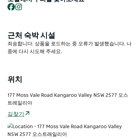
Facebook
Instagram
매력적인 마을 쇼그라운드와 지역 행사장 곳곳에 자리 잡
은 여러 무대에서 방문객들은 편안하고 따뜻한 분위기 맛
있는 음식과 음료 가판대 장인 시장 그리고 춤과 노래 그
리고 소통의 기회를 즐길 수 있습니다.
근처 숙박 시설
Product
List
캥거루 밸리 포크 페스티벌에 처음 참여하든 다시 참여하
Product
죄송합니다. 상품을 로드하는 중 오류가 발생했습니다. 나
든 잠시 멈춰 서서 음악에 흠뻑 빠져 호주에서 가장 아름
List
중에 다시 시도해 주세요.
다운 소도시 축제 중 하나인 이 축제의 마법을 발견해 보
세요.
위치
177 Moss Vale Road Kangaroo Valley NSW 2577 오스
트레일리아
길찾기