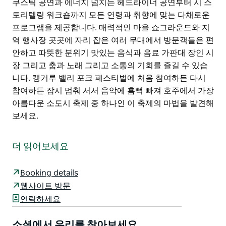
쿠스틱 공연과 에너지 넘치는 헤드라이너 공연부터 시 스
토리텔링 워크숍까지 모든 연령과 취향에 맞는 다채로운
프로그램을 제공합니다. 매력적인 마을 쇼그라운드와 지
역 행사장 곳곳에 자리 잡은 여러 무대에서 방문객들은 편
안하고 따뜻한 분위기 맛있는 음식과 음료 가판대 장인 시
장 그리고 춤과 노래 그리고 소통의 기회를 즐길 수 있습
니다. 캥거루 밸리 포크 페스티벌에 처음 참여하든 다시
참여하든 잠시 멈춰 서서 음악에 흠뻑 빠져 호주에서 가장
아름다운 소도시 축제 중 하나인 이 축제의 마법을 발견해
보세요.
캥거루 밸리의 숨 막힐 듯 아름다운 절벽과 푸른 초원을
배경으로 펼쳐지는 캥거루 밸리 포크 페스티벌은 음악 문
더 읽어보세요
화 그리고 공동체를 기념하는 축제입니다.
매년 10월, 3일간 열리는 이 가족 친화적인 축제에는 호주
Booking details
전역의 다양한 포크 루트 어쿠스틱 아티스트들이 참여합
웹사이트 방문
니다. 아늑한 어쿠스틱 공연과 에너지 넘치는 헤드라이너
연락하세요
공연부터 시 스토리텔링 워크숍까지 모든 연령과 취향에
맞는 다채로운 프로그램을 제공합니다.
소셜에서 우리를 찾아보세요