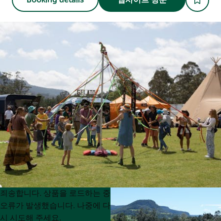
Product
Product
죄송합니다. 상품을 로드하는 중
List
List
오류가 발생했습니다. 나중에 다
시 시도해 주세요.