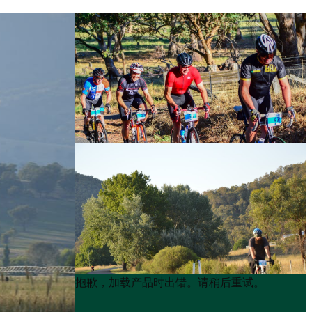
Product
Product
抱歉，加载产品时出错。请稍后重试。
List
List