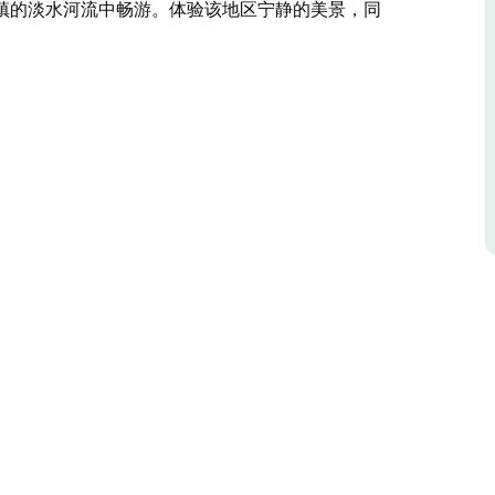
镇的淡水河流中畅游。体验该地区宁静的美景，同
坡的雪谷中。该地区以连绵起伏的青山和清澈见底的
 公里的普通骑行者骑行，75 公里的冒险探索者和
赏宁静的风景，然后与友好的当地人会面，或者在环
，同时为 Tumut 医院筹集资金。