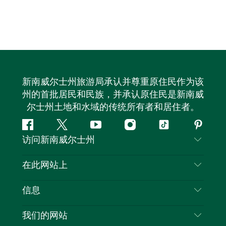
新南威尔士州旅游局承认并尊重原住民作为该
州的首批居民和民族，并承认原住民是新南威
尔士州土地和水域的传统所有者和居住者。
Facebook
叽
YouTube
Instagram
抖
Pintere
访问新南威尔士州
叽
音
喳
联系我们
在此网站上
喳
免责声明
目的地
信息
隐私
推荐活动
旅行信息
Cookie 通知
我们的网站
新南威尔士州公路旅行