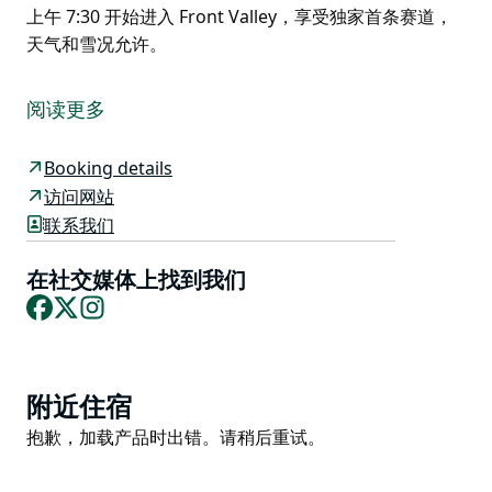
上午 7:30 开始进入 Front Valley，享受独家首条赛道，
天气和雪况允许。
斯巴鲁 WRX First Tracks 是佩里舍尔的一项特殊体验，
为有限数量的度假村客人提供先于其他人进入 Font
阅读更多
Valley 选定区域的机会。
斯巴鲁 WRX First Tracks 每周六和周日上午运行，Epic
Booking details
Australia Pass 持有者可以从上午 7:30 开始进入 Front
访问网站
Valley，享受独家首条赛道，天气和雪况允许。
联系我们
在社交媒体上找到我们
Facebook
X
Instagram
Product
附近住宿
List
Product
抱歉，加载产品时出错。请稍后重试。
List