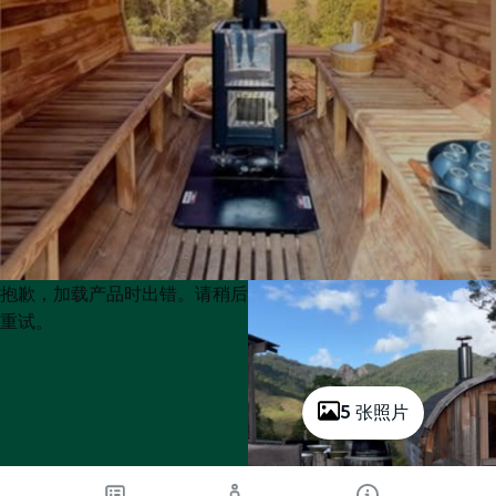
Product
Product
抱歉，加载产品时出错。请稍后
List
List
重试。
5 张照片