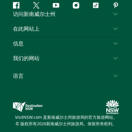
Facebook
叽
YouTube
Instagram
抖
Pintere
访问新南威尔士州
叽
音
喳
联系我们
在此网站上
喳
免责声明
目的地
信息
隐私
推荐活动
旅行信息
Cookie 通知
我们的网站
新南威尔士州公路旅行
列出您的业务
使用条款
Sydney.com
活动
语言
新南威尔士州的商业
新南威尔士州旅游局企业网站
住宿
新南威尔士州的教育
新南威尔士州商务活动
优惠
新南威尔士州旅游局媒体中心
缤纷悉尼灯光音乐节
VisitNSW.com 是新南威尔士州旅游局的官方旅游网站。
© 版权所有
2026
新南威尔士州旅游局。保留所有权利。