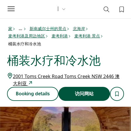
Toggle
navigation
家
新南威尔士州的景点
北海岸
...
麦考利港及周边地区
麦考利港
麦考利港 景点
桶装水疗和冷水池
桶装水疗和冷水池
2001 Toms Creek Road Toms Creek NSW 2446 澳
大利亚
Booking details
访问网站