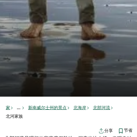
家
新南威尔士州的景点
北海岸
北部河流
...
北河家族
节省
分享