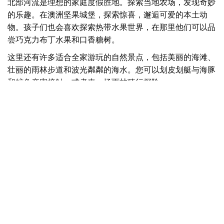
北部河流是理想的家庭度假胜地。探索当地农场，发现奇妙
的乐趣。在澳洲坚果城堡，探索惊喜，邂逅可爱的本土动
物。孩子们也会喜欢探索热带水果世界，在那里他们可以品
尝巧克力布丁水果和口香糖树。
这里还有许多适合全家游玩的自然景点，包括美丽的海滩、
壮丽的雨林步道和波光粼粼的海水。您可以划皮划艇与海豚
和鲸鱼亲密接触，或者来一场雨林骑行探险。
地图视图
抱歉，加载产品时出错。请稍后重试。