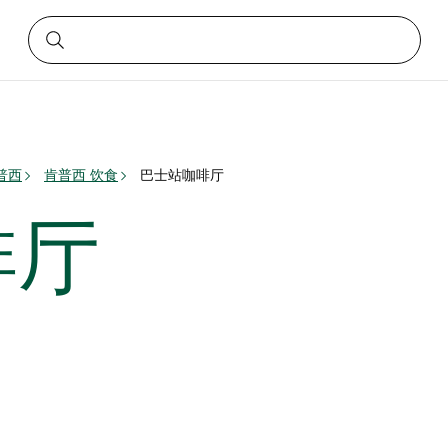
普西
肯普西 饮食
巴士站咖啡厅
啡厅