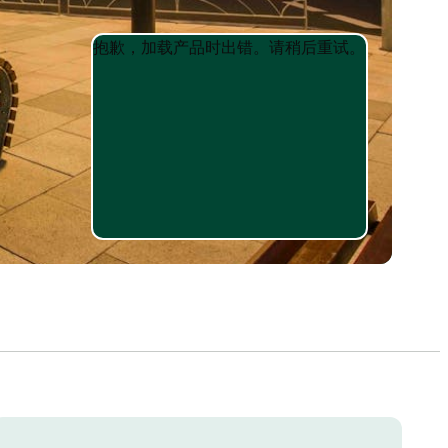
Product
Product
抱歉，加载产品时出错。请稍后重试。
List
List