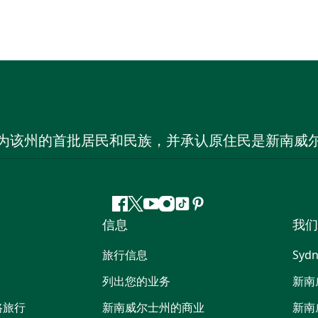
为该州的首批居民和民族，并承认原住民是新南威
Facebook
叽
YouTube
Instagram
抖
Pinterest
信息
我们
叽
音
喳
旅行信息
Sydn
喳
列出您的业务
新南
路旅行
新南威尔士州的商业
新南