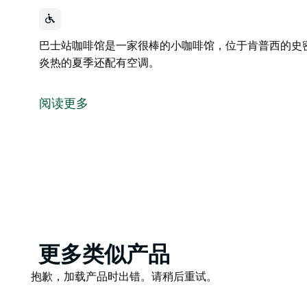
巴士站咖啡馆是一家很棒的小咖啡馆，位于肯普西的史
炎热的夏季还配有空调。
巴士站咖啡馆是一家很棒的小咖啡馆，位于肯普西的史
供应美味的早餐和咖啡，服务周到，在炎热的夏季还配
阅读更多
Product
更多类似产品
List
Product
抱歉，加载产品时出错。请稍后重试。
List