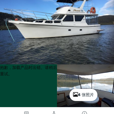
Product
Product
抱歉，加载产品时出错。请稍后
List
List
重试。
4 张照片