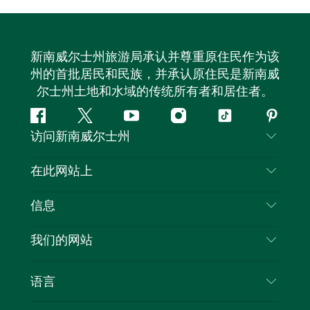
新南威尔士州旅游局承认并尊重原住民作为该
州的首批居民和民族，并承认原住民是新南威
尔士州土地和水域的传统所有者和居住者。
Facebook
叽
YouTube
Instagram
抖
Pintere
访问新南威尔士州
叽
音
喳
联系我们
在此网站上
喳
免责声明
目的地
信息
隐私
推荐活动
旅行信息
Cookie 通知
我们的网站
新南威尔士州公路旅行
列出您的业务
使用条款
Sydney.com
活动
语言
新南威尔士州的商业
新南威尔士州旅游局企业网站
住宿