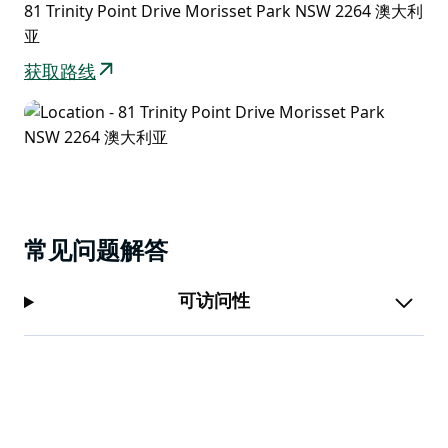
我们可以为您安排船长，带您前往您选择的目的地，或者
81 Trinity Point Drive Morisset Park NSW 2264 澳大利
进行一日游。船长负责驾驶，您只需放松身心，尽情享受
亚
湖光山色。
获取路线
无需船舶驾驶执照。
常见问题解答
可访问性