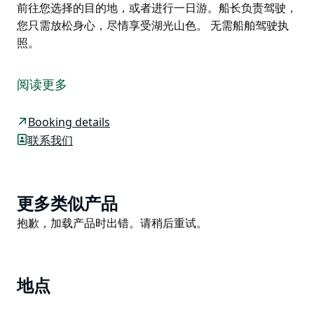
前往您选择的目的地，或者进行一日游。船长负责驾驶，
您只需放松身心，尽情享受湖光山色。 无需船舶驾驶执
照。
在麦夸里湖上巡游，仿佛瞬间置身于一片宁静祥和的绿
洲。这片广袤美丽的湖泊仿佛时间静止，从您登船的那一
阅读更多
刻起，便会感受到它独特的魅力。
您可以从麦夸里湖的某个避风港湾出发，如果您愿意，也
Booking details
可以在像旺吉旺吉湾或基拉本湾这样静谧的海湾抛锚，或
联系我们
者继续巡游，途经湖畔村庄和风景如画的岬角。探索隐秘
的小海湾，欣赏阳光在水面上闪烁，并在湖畔餐厅享用一
顿悠闲的午餐，定会让您心旷神怡。
Product
更多类似产品
这里有许多带泊位的海湾，鱼儿跃出水面，海鸟翱翔，湖
List
Product
抱歉，加载产品时出错。请稍后重试。
水如丝般柔滑，是游泳的理想之地。我们的麦夸里湖包船
List
服务设施齐全，定能让您爱上乘船之旅——带上您的行
囊，即可出发。
地点
带上食物、饮料和一些衣物，登上我们的船吧！