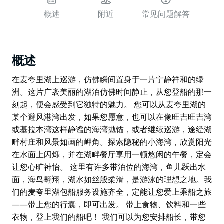
概述
附近
常见问题解答
概述
在麦夸里湖上巡游，仿佛瞬间置身于一片宁静祥和的绿
洲。这片广袤美丽的湖泊仿佛时间静止，从您登船的那一
刻起，便会感受到它独特的魅力。 您可以从麦夸里湖的
某个避风港湾出发，如果您愿意，也可以在像旺吉旺吉湾
或基拉本湾这样静谧的海湾抛锚，或者继续巡游，途经湖
畔村庄和风景如画的岬角。探索隐秘的小海湾，欣赏阳光
在水面上闪烁，并在湖畔餐厅享用一顿悠闲的午餐，定会
让您心旷神怡。 这里有许多带泊位的海湾，鱼儿跃出水
面，海鸟翱翔，湖水如丝般柔滑，是游泳的理想之地。我
们的麦夸里湖包船服务设施齐全，定能让您爱上乘船之旅
——带上您的行囊，即可出发。 带上食物、饮料和一些
衣物，登上我们的船吧！ 我们可以为您安排船长，带您