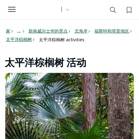
Toggle
navigation
家
新南威尔士州的景点
北海岸
福斯特和塔里地区
...
太平洋棕榈树
太平洋棕榈树 activities
太平洋棕榈树 活动