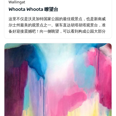
Wallingat
Whoota Whoota 瞭望台
这里不仅是沃灵加特国家公园的最佳观景点，也是新南威
尔士州最美的观景点之一。驱车直达胡塔胡塔观景台，准
备好迎接震撼吧！向一侧眺望，可以看到构成公园大部分
区域的广袤桉树林；向另一侧望去，则可饱览沃利斯湖的
壮丽景色以及蜿蜒崎岖的海岸线。…