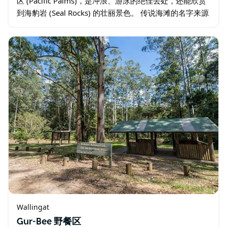
区 (Pacific Palms)，是冲浪、游泳的绝佳去处，还能欣赏
到海豹岩 (Seal Rocks) 的壮丽景色。 传说海滩的名字来源
于当地一头母牛的一次小冒险。如今…
Wallingat
Gur-Bee 野餐区