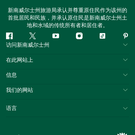
新南威尔士州旅游局承认并尊重原住民作为该州的
首批居民和民族，并承认原住民是新南威尔士州土
地和水域的传统所有者和居住者。
Facebook
叽
YouTube
Instagram
抖
Pint
访问新南威尔士州
叽
音
喳
联系我们
在此网站上
喳
免责声明
目的地
信息
隐私
推荐活动
旅行信息
Cookie 通知
我们的网站
新南威尔士州公路旅行
列出您的业务
使用条款
Sydney.com
活动
语言
新南威尔士州的商业
新南威尔士州旅游局企业网站
住宿
新南威尔士州的教育
新南威尔士州商务活动
优惠