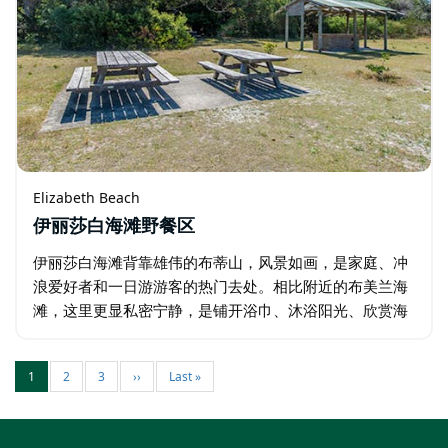
Elizabeth Beach
伊丽莎白海滩野餐区
伊丽莎白海滩背靠雄伟的布蒂山，风景如画，是家庭、冲
浪爱好者和一日游游客的热门去处。相比附近的布美兰海
滩，这里更显私密宁静，是铺开浴巾、沐浴阳光、欣赏海
鹰和海鸟翱翔的绝佳地点。 夏季是游览伊丽莎白海滩的最
佳时节，您可以尽情享受美丽的海滩，游泳…
1
2
3
››
Last »