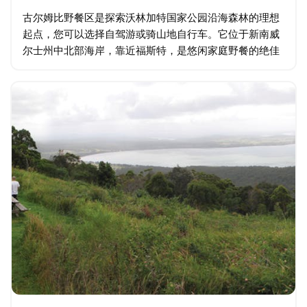
古尔姆比野餐区是探索沃林加特国家公园沿海森林的理想
起点，您可以选择自驾游或骑山地自行车。它位于新南威
尔士州中北部海岸，靠近福斯特，是悠闲家庭野餐的绝佳
去处。 野餐区坐落在宁静的湿润桉树林中，高耸的桉树和
茂盛的棕榈树点缀其间，是观鸟的绝佳地点…