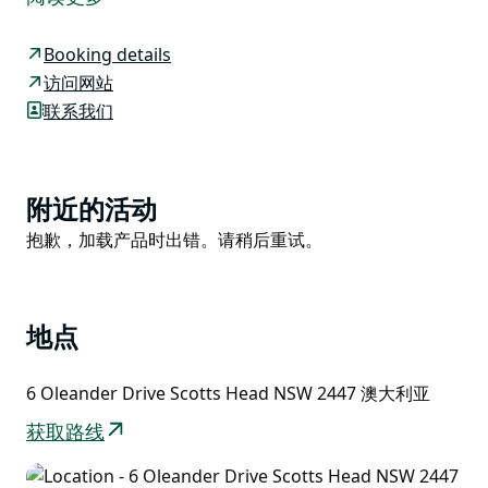
(Scotts Head) 海滨小镇。
小屋坐落于地势较高的静谧街区，可尽享清爽的夏日微
Booking details
风。步行不到 10 分钟即可到达海滩、俱乐部、超市、面
访问网站
包店、咖啡馆和其他镇上设施，全程仅 500 米。
联系我们
屋内设施包括部分空调、炉灶、烤箱、微波炉、冰箱、洗
碗机、全套厨房用具等，以及洗衣机。除沙滩巾外，所有
床上用品均已备好。
Product
附近的活动
List
在海滩度过一天后，您可以尽情享受 10 米长的地下泳池
Product
抱歉，加载产品时出错。请稍后重试。
及其周边美景。
List
立即预订，体验轻松惬意的海滨生活，与家人共创难忘回
忆。
地点
请注意，本度假屋严格禁止携带宠物入住。
6 Oleander Drive Scotts Head NSW 2447 澳大利亚
获取路线