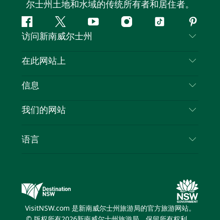
尔士州土地和水域的传统所有者和居住者。
Facebook
叽
YouTube
Instagram
抖
Pintere
访问新南威尔士州
叽
音
喳
联系我们
在此网站上
喳
免责声明
目的地
信息
隐私
推荐活动
旅行信息
Cookie 通知
我们的网站
新南威尔士州公路旅行
列出您的业务
使用条款
Sydney.com
活动
语言
新南威尔士州的商业
新南威尔士州旅游局企业网站
住宿
新南威尔士州的教育
新南威尔士州商务活动
优惠
新南威尔士州旅游局媒体中心
缤纷悉尼灯光音乐节
VisitNSW.com 是新南威尔士州旅游局的官方旅游网站。
© 版权所有
2026
新南威尔士州旅游局。保留所有权利。