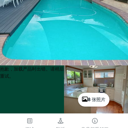
Product
Product
抱歉，加载产品时出错。请稍后
List
List
重试。
8 张照片