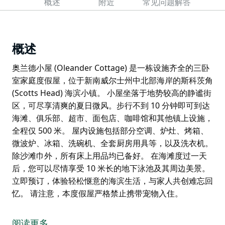
概述
附近
常见问题解答
概述
奥兰德小屋 (Oleander Cottage) 是一栋设施齐全的三卧
室家庭度假屋，位于新南威尔士州中北部海岸的斯科茨角
(Scotts Head) 海滨小镇。 小屋坐落于地势较高的静谧街
区，可尽享清爽的夏日微风。步行不到 10 分钟即可到达
海滩、俱乐部、超市、面包店、咖啡馆和其他镇上设施，
全程仅 500 米。 屋内设施包括部分空调、炉灶、烤箱、
微波炉、冰箱、洗碗机、全套厨房用具等，以及洗衣机。
除沙滩巾外，所有床上用品均已备好。 在海滩度过一天
后，您可以尽情享受 10 米长的地下泳池及其周边美景。
立即预订，体验轻松惬意的海滨生活，与家人共创难忘回
忆。 请注意，本度假屋严格禁止携带宠物入住。
奥兰德小屋 (Oleander Cottage) 是一栋设施齐全的三卧
室家庭度假屋，位于新南威尔士州中北部海岸的斯科茨角
阅读更多