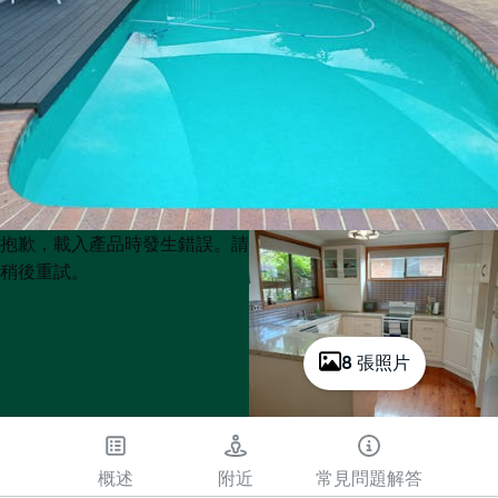
Product
Product
抱歉，載入產品時發生錯誤。請
List
List
稍後重試。
8 張照片
概述
附近
常見問題解答