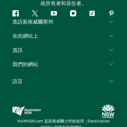
統所有者和居住者。
Facebook
嘰
Youtube
Instagram
抖
Pintere
造訪新南威爾斯州
嘰
音
喳
聯絡我們
在此網站上
喳
免責聲明
目的地
資訊
隱私
要做的事情
旅行資訊
Cookie 通知
我們的網站
新南威爾斯州公路旅行
列出您的業務
使用條款
Sydney.com
活動
語言
新南威爾斯的商業
新南威爾士州旅遊局（Destination NSW）企業網
住宿
新南威爾斯的教育
站​
優惠訊息
新南威爾斯商務活動
新南威爾士州旅遊局（Destination NSW）媒體中
VisitNSW.com 是新南威爾士州旅遊局（Destination
心