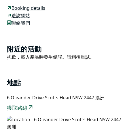
小屋坐落於地勢較高的靜謐街區，可享受清爽的夏日微
Booking details
風。步行不到 10 分鐘即可抵達海灘、俱樂部、超市、麵
造訪網站
包店、咖啡館和其他鎮上設施，全程僅需 500 公尺。
聯絡我們
屋內設施包括部分空調、爐灶、烤箱、微波爐、冰箱、洗
碗機、全套廚房用具等，以及洗衣機。除沙灘巾外，所有
寢具均已備好。
Product
附近的活動
List
在海灘度過一天后，您可以盡情享受 10 公尺長的地下泳
Product
抱歉，載入產品時發生錯誤。請稍後重試。
池及其周邊美景。
List
立即預訂，體驗輕鬆舒適的海濱生活，與家人共創難忘回
憶。
地點
請注意，本度假屋嚴格禁止攜帶寵物入住。
6 Oleander Drive Scotts Head NSW 2447 澳洲
獲取路線