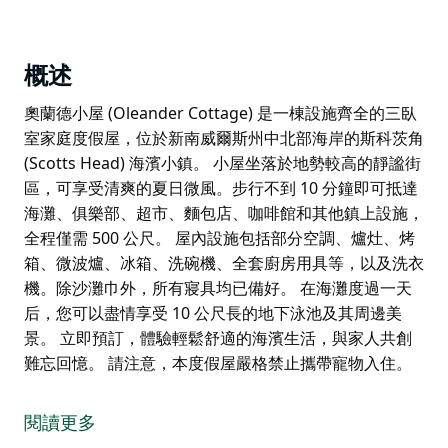
概述
奧蘭德小屋 (Oleander Cottage) 是一棟設施齊全的三臥
室家庭度假屋，位於新南威爾斯州中北部海岸的斯科茨角
(Scotts Head) 海濱小鎮。 小屋坐落於地勢較高的靜謐街
區，可享受清爽的夏日微風。步行不到 10 分鐘即可抵達
海灘、俱樂部、超市、麵包店、咖啡館和其他鎮上設施，
全程僅需 500 公尺。 屋內設施包括部分空調、爐灶、烤
箱、微波爐、冰箱、洗碗機、全套廚房用具等，以及洗衣
機。除沙灘巾外，所有寢具均已備好。 在海灘度過一天
后，您可以盡情享受 10 公尺長的地下泳池及其周邊美
景。 立即預訂，體驗輕鬆舒適的海濱生活，與家人共創
難忘回憶。 請注意，本度假屋嚴格禁止攜帶寵物入住。
奧蘭德小屋 (Oleander Cottage) 是一棟設施齊全的三臥
室家庭度假屋，位於新南威爾斯州中北部海岸的斯科茨角
閱讀更多
(Scotts Head) 海濱小鎮。