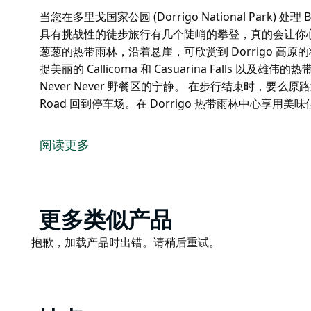
当您在多里戈国家公园 (Dorrigo National Park)
具有挑战性的徒步旅行有几个陡峭的攀登，真的会让你心跳加速。
葱葱的热带雨林，沿着悬崖，可欣赏到 Dorrigo 高
捉美丽的 Callicoma 和 Casuarina Falls
Never Never 野餐区的宁静。 在步行结束时，要么
Road 回到停车场。在 Dorrigo 热带雨林中心享用
当您在多里戈国家公园 (Dorrigo National Park)
具有挑战性的徒步旅行有几个陡峭的攀登，真的会让你心跳加速。
阅读更多
葱葱的热带雨林，沿着悬崖，可欣赏到 Dorrigo 高原
不要忘记您的相机，因为您会想要捕捉美丽的 Callicoma 和
图像。在您步行之前或之后，享受 Never Never 野餐
在步行结束时，要么原路返回，要么采取更简单的选择，然后沿着
Product
更多类似产品
热带雨林中心享用美味佳肴，结束您的旅程。
List
Product
抱歉，加载产品时出错。请稍后重试。
List