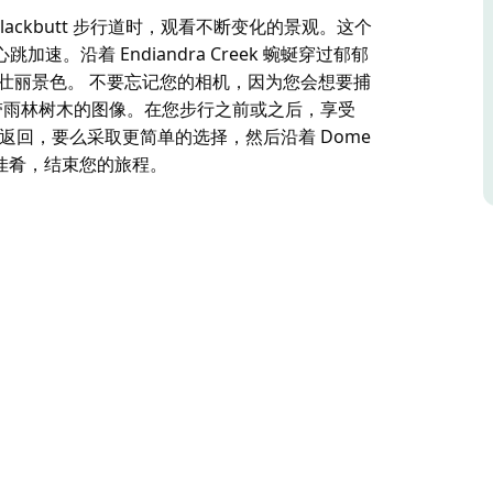
 处理 Blackbutt 步行道时，观看不断变化的景观。这个
沿着 Endiandra Creek 蜿蜒穿过郁郁
原的壮丽景色。 不要忘记您的相机，因为您会想要捕
 以及雄伟的热带雨林树木的图像。在您步行之前或之后，享受
原路返回，要么采取更简单的选择，然后沿着 Dome
美味佳肴，结束您的旅程。
 处理 Blackbutt 步行道时，观看不断变化的景观。这个
沿着 Endiandra Creek 蜿蜒穿过郁郁
的壮丽景色。
 Casuarina Falls 以及雄伟的热带雨林树木的
区的宁静。
 Dome Road 回到停车场。在 Dorrigo