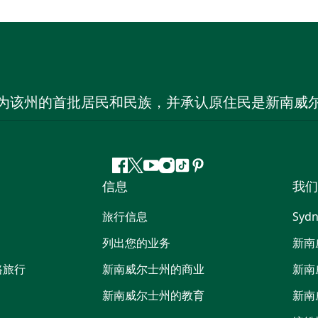
为该州的首批居民和民族，并承认原住民是新南威
Facebook
叽
YouTube
Instagram
抖
Pinterest
信息
我们
叽
音
喳
旅行信息
Sydn
喳
列出您的业务
新南
路旅行
新南威尔士州的商业
新南
新南威尔士州的教育
新南