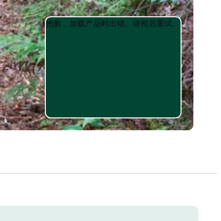
Product
Product
抱歉，加载产品时出错。请稍后重试。
List
List