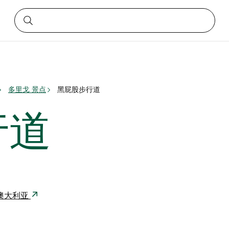
多里戈 景点
黑屁股步行道
行道
53 澳大利亚