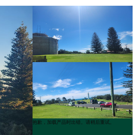
Product
Product
抱歉，加载产品时出错。请稍后重试。
List
List