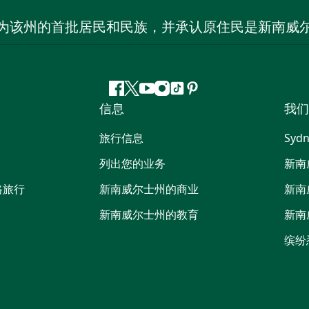
为该州的首批居民和民族，并承认原住民是新南威
Facebook
叽
YouTube
Instagram
抖
Pinterest
信息
我们
叽
音
喳
旅行信息
Sydn
喳
列出您的业务
新南
路旅行
新南威尔士州的商业
新南
新南威尔士州的教育
新南
缤纷