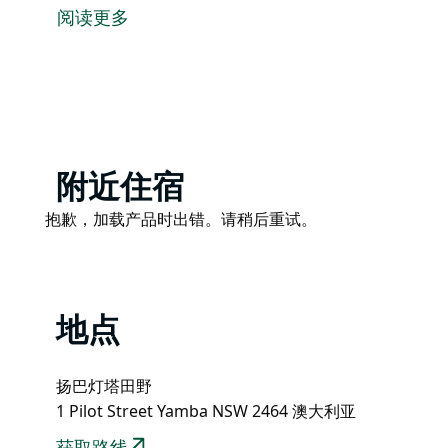
起，眺望着大海，欣赏日落，品尝当地的美食，聆听当
阅读更多
Product
附近住宿
List
Product
抱歉，加载产品时出错。请稍后重试。
List
地点
扬巴灯塔田野
1 Pilot Street Yamba NSW 2464 澳大利亚