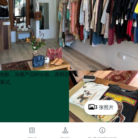
Product
Product
抱歉，加载产品时出错。请稍后
List
List
重试。
3 张照片