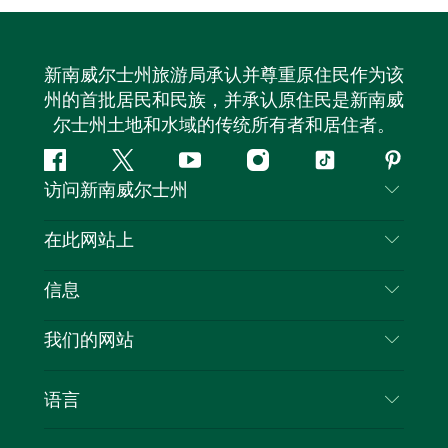
新南威尔士州旅游局承认并尊重原住民作为该
州的首批居民和民族，并承认原住民是新南威
尔士州土地和水域的传统所有者和居住者。
Facebook
叽
YouTube
Instagram
抖
Pintere
访问新南威尔士州
叽
音
喳
联系我们
在此网站上
喳
免责声明
目的地
信息
隐私
推荐活动
旅行信息
Cookie 通知
我们的网站
新南威尔士州公路旅行
列出您的业务
使用条款
Sydney.com
活动
语言
新南威尔士州的商业
新南威尔士州旅游局企业网站
住宿
新南威尔士州的教育