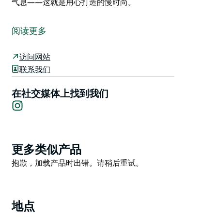
气息——这就是用心打造的慢时尚。
想寻找一件独一无二、讲述着故事的单品吗？位于伦诺克
斯角 (Lennox Head) 的 Thread Softly Vintage 就像一座
阅读更多
宝库，汇集了来自四面八方的精选复古和二手时尚单品。
浏览精心挑选的优质服装、鞋履、包袋和珠宝系列——每
访问网站
一件单品都因其魅力、个性和隽永的风格而备受青睐。无
联系我们
论您是在寻找复古的潮流单品、充满历史感的设计师手
袋，还是一件别致的配饰来完善您的造型，您都能找到心
在社交媒体上找到我们
Instagram
仪之选。
Thread Softly Vintage 位于伦诺克斯角村 (Lennox
Head) 的中心地带，提供轻松私密的购物体验。欢迎光
临，与友好的团队洽谈，让他们帮您找到心仪之物，或是
Product
更多类似产品
意外发现的珍宝。
List
Product
抱歉，加载产品时出错。请稍后重试。
可持续、时尚、充满怀旧气息——这就是用心打造的慢时
List
尚。
地点