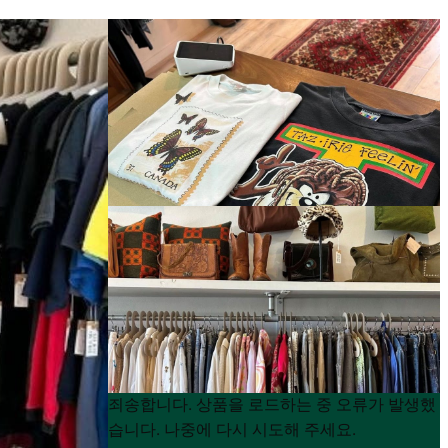
Product
Product
죄송합니다. 상품을 로드하는 중 오류가 발생했
List
List
습니다. 나중에 다시 시도해 주세요.