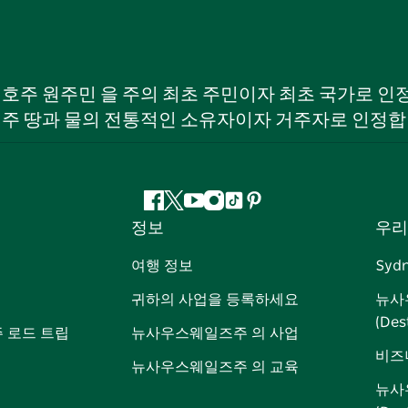
W) 호주 원주민 을 주의 최초 주민이자 최초 국가로
 주 땅과 물의 전통적인 소유자이자 거주자로 인정합
페
지
유
인
틱
핀
정보
우리
이
저
튜
스
톡
터
스
귀
브
타
레
여행 정보
Syd
북
다
그
스
귀하의 사업을 등록하세요
뉴사
램
트
(Des
 로드 트립
뉴사우스웨일즈주 의 사업
비즈
뉴사우스웨일즈주 의 교육
뉴사