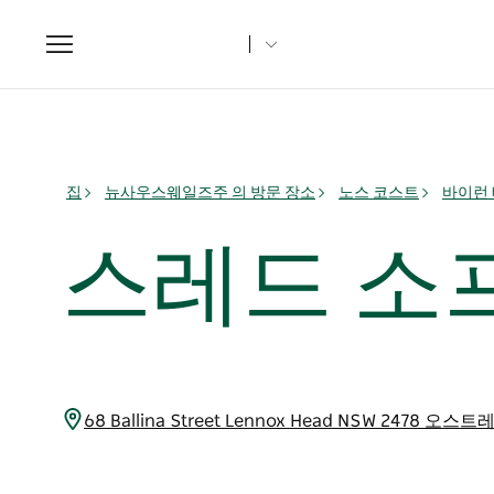
Toggle
navigation
집
뉴사우스웨일즈주 의 방문 장소
노스 코스트
바이런 베
스레드 소
68 Ballina Street Lennox Head NSW 2478 오