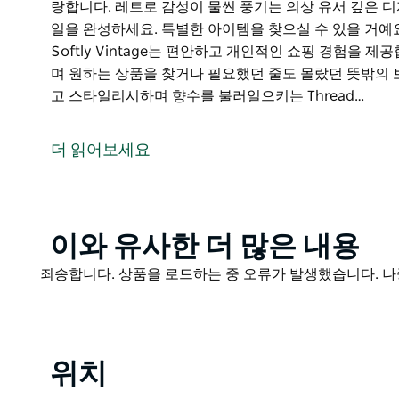
랑합니다. 레트로 감성이 물씬 풍기는 의상 유서 깊은 
일을 완성하세요. 특별한 아이템을 찾으실 수 있을 거예요.
Softly Vintage는 편안하고 개인적인 쇼핑 경험을 
며 원하는 상품을 찾거나 필요했던 줄도 몰랐던 뜻밖의 
고 스타일리시하며 향수를 불러일으키는 Thread…
특별한 이야기를 담은 특별한 아이템을 찾고 계신가요? 레녹스 
가까운 곳과 먼 곳에서 엄선된 빈티지와 중고 의류를 판
더 읽어보세요
엄선된 고품질 의류 신발 가방 주얼리 컬렉션을 둘러보세
를 초월하는 스타일을 자랑합니다. 레트로 감성이 물씬 
넘치는 액세서리로 스타일을 완성하세요. 특별한 아이템을
Product
이와 유사한 더 많은 내용
레녹스 헤드 마을 중심부에 위치한 Thread Softly V
List
매장에 들러 친절한 직원과 이야기를 나누며 원하는 상
Product
죄송합니다. 상품을 로드하는 중 오류가 발생했습니다. 나
찾을 수 있도록 도와드립니다.
List
지속 가능하고 스타일리시하며 향수를 불러일으키는 Thread
니다.
위치