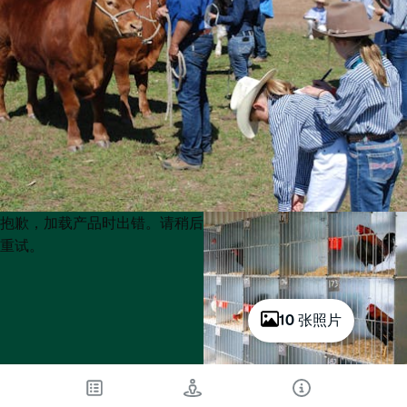
Product
Product
抱歉，加载产品时出错。请稍后
List
List
重试。
10 张照片