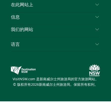
联系我们
在此网站上
喳
免责声明
目的地
信息
隐私
推荐活动
旅行信息
Cookie 通知
我们的网站
新南威尔士州公路旅行
列出您的业务
使用条款
Sydney.com
活动
语言
新南威尔士州的商业
新南威尔士州旅游局企业网站
住宿
新南威尔士州的教育
新南威尔士州商务活动
优惠
新南威尔士州旅游局媒体中心
缤纷悉尼灯光音乐节
VisitNSW.com 是新南威尔士州旅游局的官方旅游网站。
© 版权所有
2026
新南威尔士州旅游局。保留所有权利。