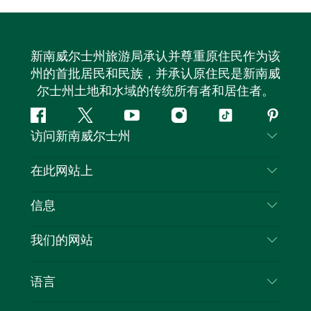
新南威尔士州旅游局承认并尊重原住民作为该
州的首批居民和民族，并承认原住民是新南威
尔士州土地和水域的传统所有者和居住者。
Facebook
叽
YouTube
Instagram
抖
Pintere
访问新南威尔士州
叽
音
喳
联系我们
在此网站上
喳
免责声明
目的地
信息
隐私
推荐活动
旅行信息
Cookie 通知
我们的网站
新南威尔士州公路旅行
列出您的业务
使用条款
Sydney.com
活动
语言
新南威尔士州的商业
新南威尔士州旅游局企业网站
住宿