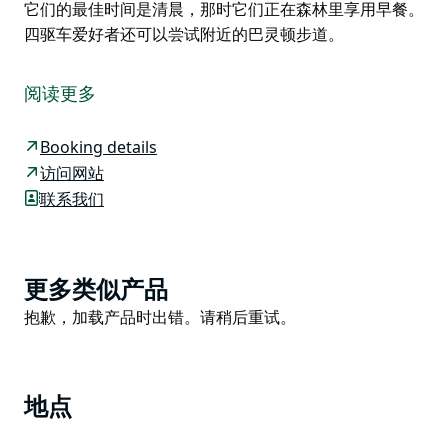
它们的最佳时间是清晨，那时它们正在森林里享用早餐。
四驱车爱好者还可以尝试附近的巴灵顿步道。
逃离喧嚣，前往位于亚高山林地深处的波尔布鲁露营地。
这是一个宽敞的露营地，以绿草茵茵的野餐区为中心，远
阅读更多
离主干道，是带孩子露营的理想之选。露营地设有房车和
露营拖车营位，以及风景优美的帐篷营位。
Booking details
这里是周末度假的绝佳去处，可以轻松前往巴灵顿山国家
访问网站
公园的一些景点，包括轻松易行的波尔布鲁沼泽步道，这
联系我们
条短途步道孩子们一定会喜欢。
如果您沿着波尔布鲁沼泽步道漫步，很可能会看到袋鼠或
袋熊在步道旁悠闲地觅食。观赏它们的最佳时间是清晨，
Product
更多类似产品
那时它们正在森林里享用早餐。四驱车爱好者还可以尝试
List
Product
抱歉，加载产品时出错。请稍后重试。
附近的巴灵顿步道。
List
地点