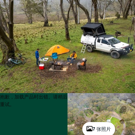
Product
Product
抱歉，加载产品时出错。请稍后
List
List
重试。
7 张照片