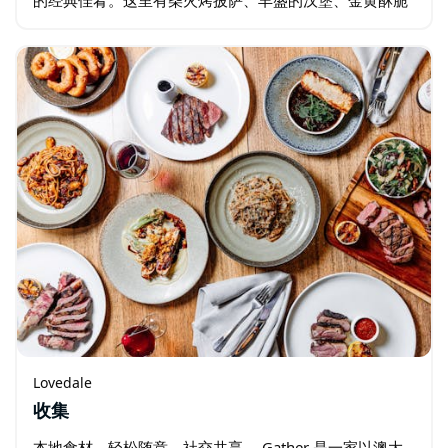
的炸肉排、悉尼啤酒厂招牌啤酒炸鱼薯条、清爽的沙拉，
还有儿童餐——简单却令人满足的用餐体验。…
Lovedale
收集
本地食材，轻松随意，社交共享。 Gather 是一家以澳大