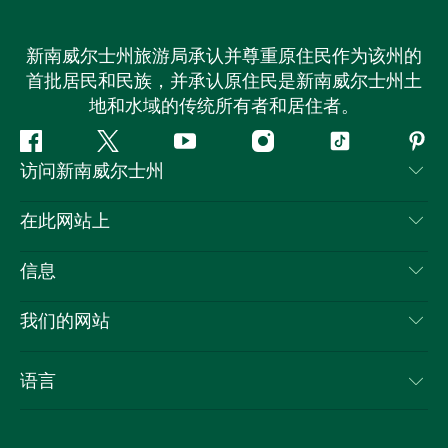
新南威尔士州旅游局承认并尊重原住民作为该州的
首批居民和民族，并承认原住民是新南威尔士州土
地和水域的传统所有者和居住者。
Facebook
叽
YouTube
Instagram
抖
Pint
访问新南威尔士州
叽
音
喳
联系我们
在此网站上
喳
免责声明
目的地
信息
隐私
推荐活动
旅行信息
Cookie 通知
我们的网站
新南威尔士州公路旅行
列出您的业务
使用条款
Sydney.com
活动
语言
新南威尔士州的商业
新南威尔士州旅游局企业网站
住宿
新南威尔士州的教育
新南威尔士州商务活动