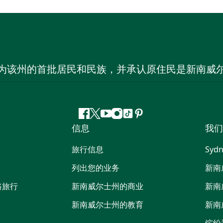
为该州的首批居民和民族，并承认原住民是新南威
Facebook
叽
YouTube
Instagram
抖
Pinterest
信息
我们
叽
音
喳
旅行信息
Sydn
喳
列出您的业务
新南
路旅行
新南威尔士州的商业
新南
新南威尔士州的教育
新南