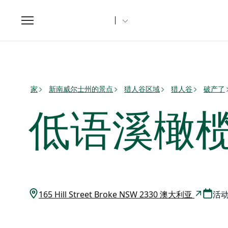
Toggle
navigation
家
新南威尔士州的景点
猎人谷区域
猎人谷
破产了
低语溪橄
165 Hill Street Broke NSW 2330 澳大利亚
活动