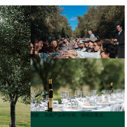
Product
Product
抱歉，加载产品时出错。请稍后重试。
List
List