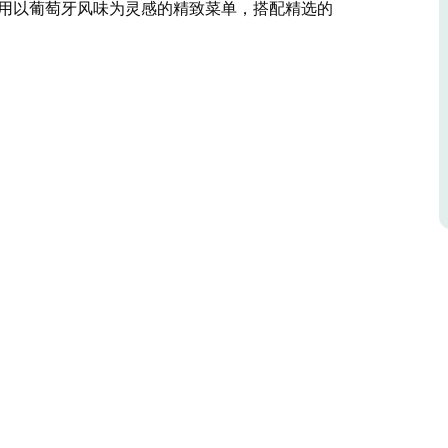
享用以葡萄牙风味为灵感的精致菜单，搭配精选的
食美酒的产地，展现猎人谷的精华。活动地点别具
篷内）。
人谷匠人精心制作的佳酿和美食、聆听精彩的嘉宾
一款全新的单一葡萄园葡萄酒。
单一葡萄园葡萄酒，并聆听特邀嘉宾的精彩演讲。