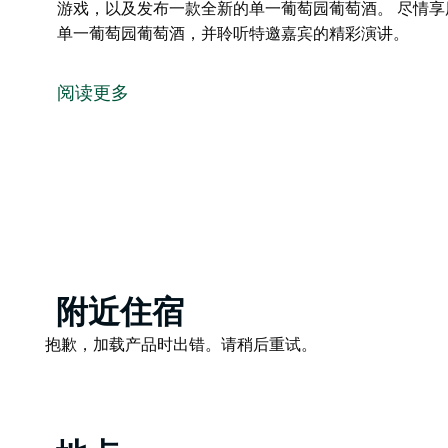
游戏，以及发布一款全新的单一葡萄园葡萄酒。 尽情
单一葡萄园葡萄酒，并聆听特邀嘉宾的精彩演讲。
橄榄长桌午餐会将人们聚集在一张共享长桌旁，畅谈美
一格，选在橄榄园内举行（如遇雨天，则移至酒庄的帐
阅读更多
午餐会的亮点包括：橄榄园和葡萄园漫步之旅、品尝猎
演讲、欣赏现场音乐、参与葡萄酒品鉴游戏，以及发布
尽情享用以葡萄牙风味为灵感的精致菜单，搭配精选的
Product
附近住宿
List
Product
抱歉，加载产品时出错。请稍后重试。
List