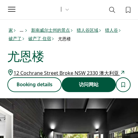
Toggle
navigation
家
新南威尔士州的景点
猎人谷区域
猎人谷
...
破产了
破产了 住宿
尤恩楼
尤恩楼
12 Cochrane Street Broke NSW 2330 澳大利亚
Booking details
访问网站