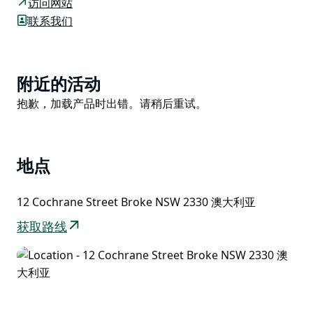
访问网站
拥有整洁的内饰、舒适的床上用品、设施齐全的厨房以及
联系我们
噼啪作响的木质壁炉——非常适合在舒适的夜晚享用一杯
红酒。
屋外，您可以围坐在星空下的篝火旁，享用烤棉花糖、讲
Product
附近的活动
故事、观星。这里是您留下美好回忆的地方。
List
Product
抱歉，加载产品时出错。请稍后重试。
List
地点
12 Cochrane Street Broke NSW 2330 澳大利亚
获取路线