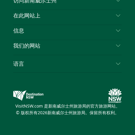
访问新南威尔士州
叽
音
喳
联系我们
在此网站上
喳
免责声明
目的地
信息
隐私
推荐活动
旅行信息
Cookie 通知
我们的网站
新南威尔士州公路旅行
列出您的业务
使用条款
Sydney.com
活动
语言
新南威尔士州的商业
新南威尔士州旅游局企业网站
住宿
新南威尔士州的教育
新南威尔士州商务活动
优惠
新南威尔士州旅游局媒体中心
缤纷悉尼灯光音乐节
VisitNSW.com 是新南威尔士州旅游局的官方旅游网站。
© 版权所有
2026
新南威尔士州旅游局。保留所有权利。