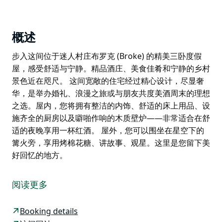
概述
步入这间位于迷人村庄布罗克 (Broke) 的精美三卧度假
屋，感受舒适与宁静。精品酒庄、美食佳肴和宁静的乡村
景色近在咫尺。 这间宽敞的住宅经过精心设计，尽显奢
华，是举办婚礼、浪漫之旅或与朋友共度美酒周末的理想
之选。屋内，您将拥有整洁的内饰、舒适的床上用品、设
施齐全的厨房以及噼啪作响的木质壁炉——非常适合在舒
适的夜晚享用一杯红酒。 屋外，您可以围坐在星空下的
篝火旁，享用烤棉花糖、讲故事、观星。这里是您留下美
好回忆的地方。
步入这间位于迷人村庄布罗克 (Broke) 的精美三卧度假
屋，感受舒适与宁静。精品酒庄、美食佳肴和宁静的乡村
阅读更多
景色近在咫尺。
这间宽敞的住宅经过精心设计，尽显奢华，是举办婚礼、
Booking details
浪漫之旅或与朋友共度美酒周末的理想之选。屋内，您将