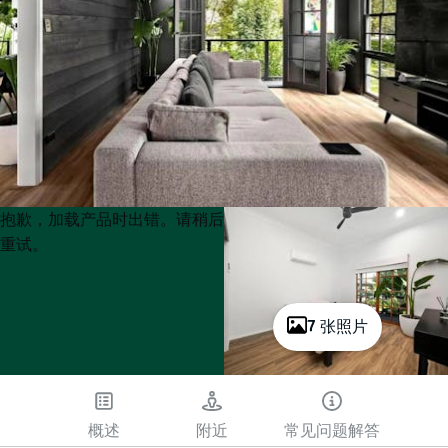
Product
Product
抱歉，加载产品时出错。请稍后
List
List
重试。
7 张照片
概述
附近
常见问题解答