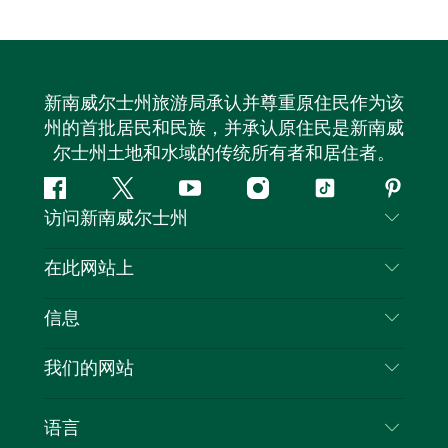
新南威尔士州旅游局承认并尊重原住民作为该
州的首批居民和民族，并承认原住民是新南威
尔士州土地和水域的传统所有者和居住者。
Facebook
叽
YouTube
Instagram
抖
Pintere
访问新南威尔士州
叽
音
喳
联系我们
在此网站上
喳
免责声明
目的地
信息
隐私
推荐活动
旅行信息
Cookie 通知
我们的网站
新南威尔士州公路旅行
列出您的业务
使用条款
Sydney.com
活动
语言
新南威尔士州的商业
新南威尔士州旅游局企业网站