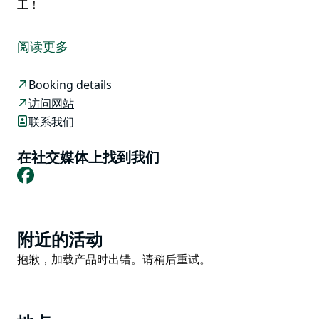
工！
欢迎来到哈登乡村汽车旅馆，体验热情好客的乡村风情。
汽车旅馆位于亚斯和特莫拉之间的主干道旁，距离朱吉
阅读更多
翁、布罗瓦和扬约30分钟车程，距离堪培拉机场也仅约
90分钟车程。
Booking details
哈登乡村汽车旅馆拥有22间不同类型的底层客房和3间楼
访问网站
上豪华大床房，所有客房均位于葡萄藤环绕的U形庭院
联系我们
中，客房外设有停车位。所有客房均设有独立浴室，并提
供床单和欧陆式早餐套餐（套餐价格）。
在社交媒体上找到我们
Facebook
汽车旅馆距离主城区仅几步之遥，附近有面包店、咖啡
馆、超市和餐厅。此外，汽车旅馆还靠近游泳池、俱乐
部、博物馆和火车站，每天有两班火车开往悉尼和墨尔
本。欢迎您前来体验美好的乡村生活，感受热情友好的员
Product
附近的活动
工！
List
Product
抱歉，加载产品时出错。请稍后重试。
List