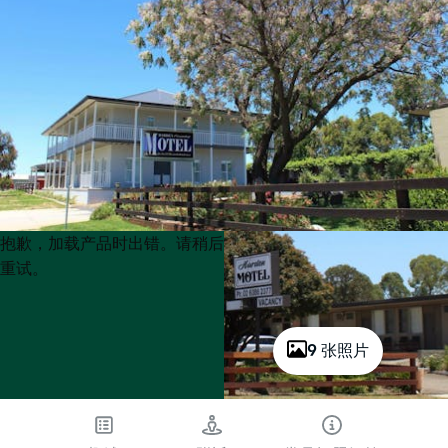
Product
Product
抱歉，加载产品时出错。请稍后
List
List
重试。
9 张照片