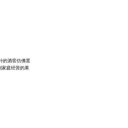
朴的酒窖仿佛置
到家庭经营的果