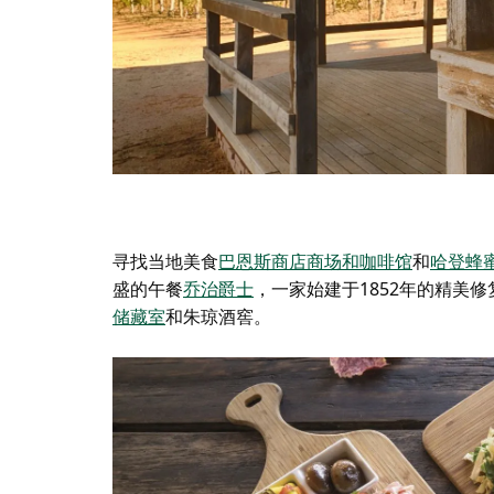
寻找当地美食
巴恩斯商店商场和咖啡馆
和
哈登蜂
盛的午餐
乔治爵士
，一家始建于1852年的精美
储藏室
和
朱琼酒窖
。