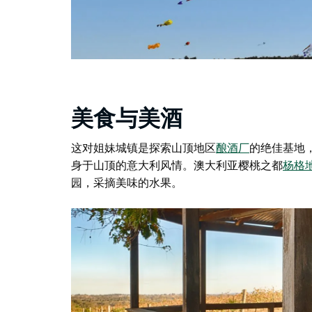
美食与美酒
这对姐妹城镇是探索
山顶地区
酿酒厂
的绝佳基地
身于山顶的意大利风情。
澳大利亚樱桃之都
杨格
园，采摘美味的水果。