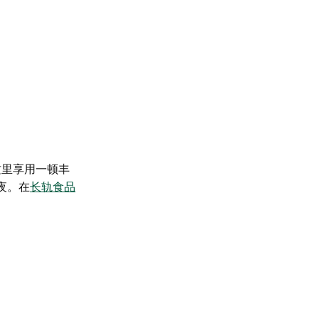
这里享用一顿丰
夜。在
长轨食品