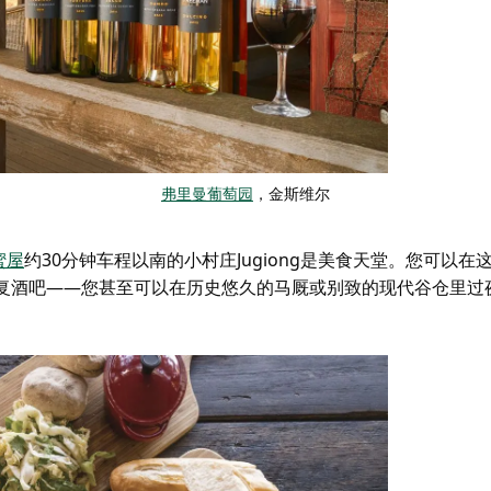
弗里曼葡萄园
，金斯维尔
蜜屋
约30分钟车程以南的小村庄Jugiong是美食天堂。您可以在
修复酒吧——您甚至可以在历史悠久的马厩或别致的现代谷仓里过