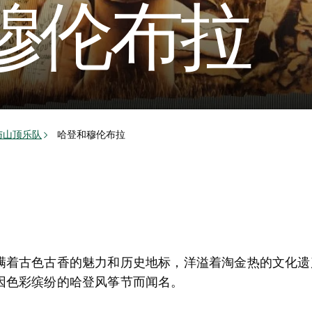
穆伦布拉
与山顶乐队
哈登和穆伦布拉
满着古色古香的魅力和历史地标，洋溢着淘金热的文化遗
因色彩缤纷的哈登风筝节而闻名。