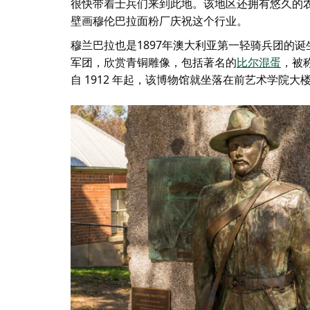
很快带着士兵们来到此地。该地区还拥有悠久的
壁画
穆伦巴拉面粉厂
庆祝这个行业。
穆兰巴拉也是1897年澳大利亚第一轻骑兵团的
军团，欣赏青铜雕像，包括著名的
比尔混蛋
，被
自 1912 年起，该博物馆就坐落在前艺术学院大