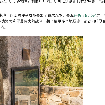
农业历史，谷物生产和面粉厂的历史可以追溯到19世纪中期。筒
诞生地，该团的许多成员参加了布尔战争。参观
轻骑兵纪念碑
进一
称为澳大利亚最伟大的战马。想了解更多当地历史，请访问
哈登
楼内。