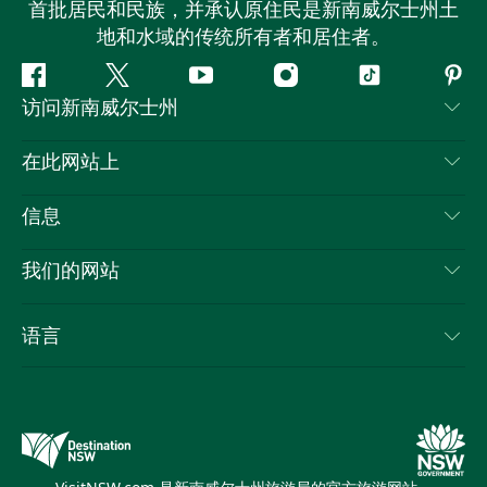
首批居民和民族，并承认原住民是新南威尔士州土
地和水域的传统所有者和居住者。
Facebook
叽
YouTube
Instagram
抖
Pint
访问新南威尔士州
叽
音
喳
联系我们
在此网站上
喳
免责声明
目的地
信息
隐私
推荐活动
旅行信息
Cookie 通知
我们的网站
新南威尔士州公路旅行
列出您的业务
使用条款
Sydney.com
活动
语言
新南威尔士州的商业
新南威尔士州旅游局企业网站
住宿
新南威尔士州的教育
新南威尔士州商务活动
优惠
新南威尔士州旅游局媒体中心
缤纷悉尼灯光音乐节