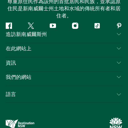
尊重原住民作為該州的首批居民和民族，並承認原
住民是新南威爾士州土地和水域的傳統所有者和居
住者。
Facebook
嘰
Youtube
Instagram
抖
Pint
造訪新南威爾斯州
嘰
音
喳
聯絡我們
在此網站上
喳
免責聲明
目的地
資訊
隱私
要做的事情
旅行資訊
Cookie 通知
我們的網站
新南威爾斯州公路旅行
列出您的業務
使用條款
Sydney.com
活動
語言
新南威爾斯的商業
新南威爾士州旅遊局（Destination NSW）企業網站​
住宿
新南威爾斯的教育
新南威爾斯商務活動
優惠訊息
新南威爾士州旅遊局（Destination NSW）媒體中心