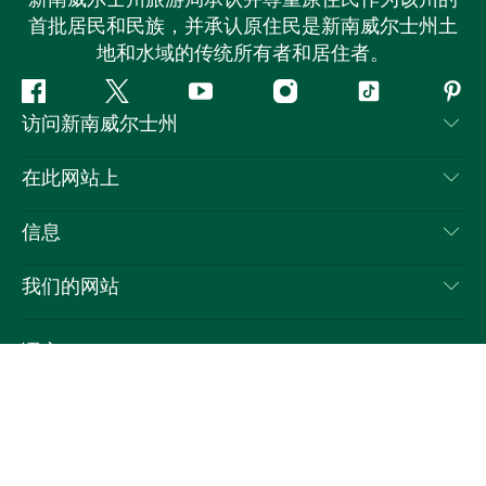
首批居民和民族，并承认原住民是新南威尔士州土
地和水域的传统所有者和居住者。
Facebook
叽
YouTube
Instagram
抖
Pint
访问新南威尔士州
叽
音
喳
联系我们
在此网站上
喳
免责声明
目的地
信息
隐私
推荐活动
旅行信息
Cookie 通知
我们的网站
新南威尔士州公路旅行
列出您的业务
使用条款
Sydney.com
活动
语言
新南威尔士州的商业
新南威尔士州旅游局企业网站
住宿
新南威尔士州的教育
新南威尔士州商务活动
优惠
新南威尔士州旅游局媒体中心