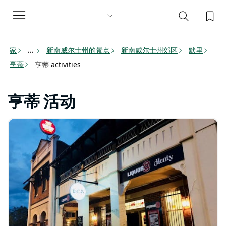
Toggle
navigation
家
新南威尔士州的景点
新南威尔士州郊区
默里
...
亨蒂
亨蒂 activities
亨蒂 活动