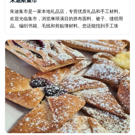
朱迪斯集市
朱迪集市是一家本地礼品店，专营优质礼品和手工材料。
欢迎光临集市，浏览琳琅满目的拼布面料、被子、缝纫用
品、编织书籍、毛线和剪贴簿材料。您还能找到手工珠
宝、玩偶和各种礼品，以及种类繁多的木制玩具。如果您
正在寻找一份独一无二的礼物…