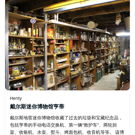
Henty
戴尔斯迷你博物馆亨蒂
戴尔斯地窖迷你博物馆收藏了过去的垃圾和宝藏纪念品，
包括亨蒂的手动电话交换机、第一辆“救护车”、两轮担
架、收银机、水壶、熨斗、烤面包机、收音机等等。 该博