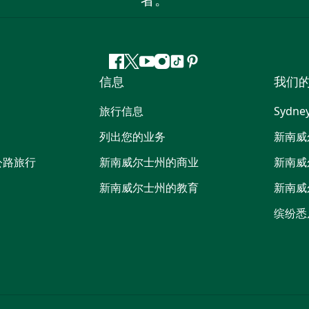
者。
Facebook
叽
YouTube
Instagram
抖
Pinterest
信息
我们
叽
音
喳
旅行信息
Sydne
喳
列出您的业务
新南威
公路旅行
新南威尔士州的商业
新南威
新南威尔士州的教育
新南威
缤纷悉