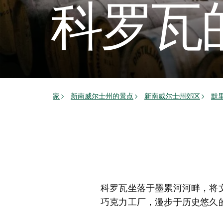
科罗瓦
家
新南威尔士州的景点
新南威尔士州郊区
默
科罗瓦坐落于墨累河河畔，将
巧克力工厂，漫步于历史悠久