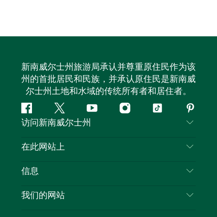
新南威尔士州旅游局承认并尊重原住民作为该
州的首批居民和民族，并承认原住民是新南威
尔士州土地和水域的传统所有者和居住者。
Facebook
叽
YouTube
Instagram
抖
Pintere
访问新南威尔士州
叽
音
喳
联系我们
在此网站上
喳
免责声明
目的地
信息
隐私
推荐活动
旅行信息
Cookie 通知
我们的网站
新南威尔士州公路旅行
列出您的业务
使用条款
Sydney.com