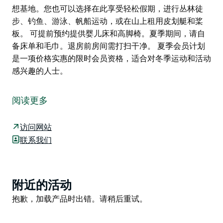
想基地。您也可以选择在此享受轻松假期，进行丛林徒
步、钓鱼、游泳、帆船运动，或在山上租用皮划艇和桨
板。 可提前预约提供婴儿床和高脚椅。夏季期间，请自
备床单和毛巾。退房前房间需打扫干净。 夏季会员计划
是一项价格实惠的限时会员资格，适合对冬季运动和活动
感兴趣的人士。
澳大利亚高山俱乐部福尔斯溪分会提供舒适的度假小屋，
配备您在山间享受轻松假期所需的一切设施。俱乐部致力
阅读更多
于支持高山运动和活动。
澳大利亚高山俱乐部福尔斯溪分会的度假小屋温馨友好，
访问网站
提供家庭房、上下铺、双床房和双人房，配备大型自助式
联系我们
厨房、所有客房均设有独立卫浴、带烧烤设施的阳台以及
安全的自行车存放处。交通便利。
滑雪季期间，度假小屋仅对会员及其宾客开放。从11月
Product
附近的活动
中旬到4月底，度假小屋欢迎其他游客前来体验福尔斯溪
List
Product
抱歉，加载产品时出错。请稍后重试。
的雨季探险与宁静。从春季到秋季，这里是开展山地自行
List
车、公路骑行、越野跑和高海拔训练等高山运动的理想基