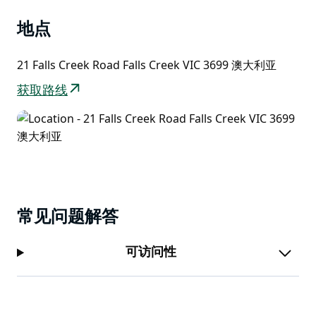
地。您也可以选择在此享受轻松假期，进行丛林徒步、钓
鱼、游泳、帆船运动，或在山上租用皮划艇和桨板。
地点
可提前预约提供婴儿床和高脚椅。夏季期间，请自备床单
21 Falls Creek Road Falls Creek VIC 3699 澳大利亚
和毛巾。退房前房间需打扫干净。
获取路线
夏季会员计划是一项价格实惠的限时会员资格，适合对冬
季运动和活动感兴趣的人士。
常见问题解答
可访问性