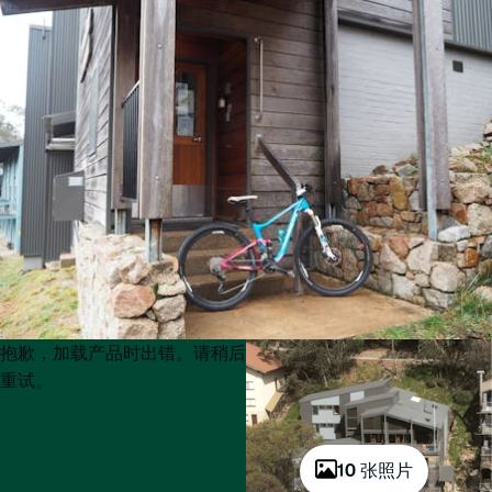
Product
Product
抱歉，加载产品时出错。请稍后
List
List
重试。
10 张照片