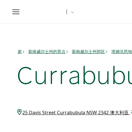
Toggle
navigation
家
新南威尔士州的景点
新南威尔士州郊区
塔姆沃思地
Currabu
25 Davis Street Currabubula NSW 2342 澳大利亚