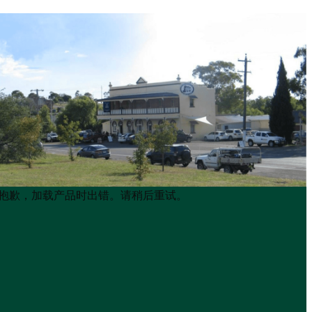
Product
Product
抱歉，加载产品时出错。请稍后重试。
List
List