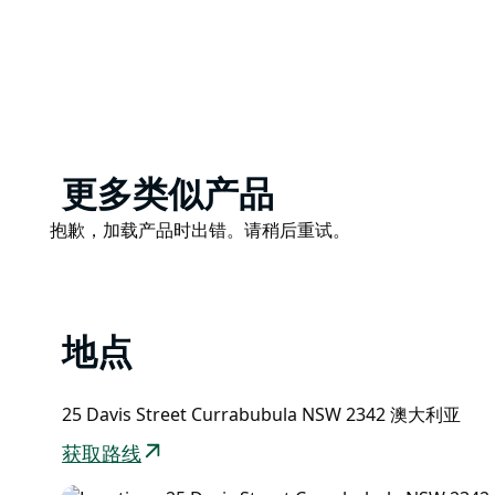
这家咖啡馆、餐厅和酒吧环境优美，每周七天提供丰盛
体验。
Product
更多类似产品
List
Product
抱歉，加载产品时出错。请稍后重试。
List
地点
25 Davis Street Currabubula NSW 2342 澳大利亚
获取路线