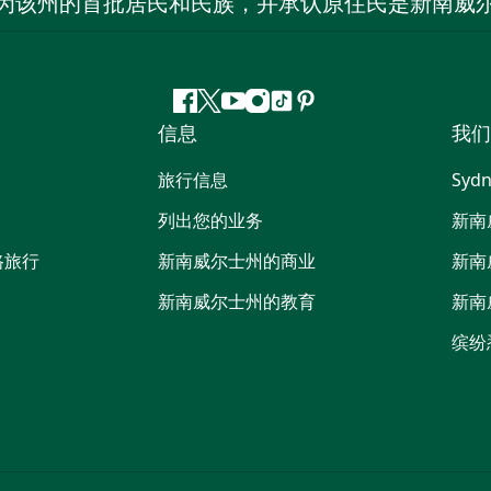
为该州的首批居民和民族，并承认原住民是新南威
Facebook
叽
YouTube
Instagram
抖
Pinterest
信息
我们
叽
音
喳
旅行信息
Sydn
喳
列出您的业务
新南
路旅行
新南威尔士州的商业
新南
新南威尔士州的教育
新南
缤纷