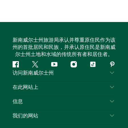
新南威尔士州旅游局承认并尊重原住民作为该
州的首批居民和民族，并承认原住民是新南威
尔士州土地和水域的传统所有者和居住者。
Facebook
叽
YouTube
Instagram
抖
Pintere
访问新南威尔士州
叽
音
喳
联系我们
在此网站上
喳
免责声明
目的地
信息
隐私
推荐活动
旅行信息
Cookie 通知
我们的网站
新南威尔士州公路旅行
列出您的业务
使用条款
Sydney.com