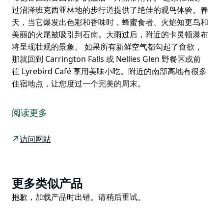
过沼泽班克西亚林地的步行道提供了绝佳的观鸟体验。春
天，当它爆发出色彩和香味时，蜂蜜食者、火焰知更鸟和
美丽的火尾被吸引到石南。大雨过后，附近的卡灵顿瀑布
将呈现壮观的景象。 如果所有新鲜空气都勾起了食欲，
那就回到 Carrington Falls 或 Nellies Glen 野餐区或前
往 Lyrebird Café 享用美味小吃。附近的南部高地有很多
住宿地点，让您度过一个完美的周末。
如果您想不费吹灰之力地感受世界之巅，您就不能经过
Warris Chair 瞭望台。从袋鼠谷西部边缘的荒地，眺望
阅读更多
布德鲁国家公园保护的最后一片热带雨林。
这条轻松穿过沼泽班克西亚林地的步行道提供了绝佳的观
访问网站
鸟体验。春天，当它爆发出色彩和香味时，蜂蜜食者、火
焰知更鸟和美丽的火尾被吸引到石南。大雨过后，附近的
卡灵顿瀑布将呈现壮观的景象。
Product
更多类似产品
如果所有新鲜空气都勾起了食欲，那就回到 Carrington
List
Product
抱歉，加载产品时出错。请稍后重试。
Falls 或 Nellies Glen 野餐区或前往 Lyrebird Café 享用
List
美味小吃。附近的南部高地有很多住宿地点，让您度过一