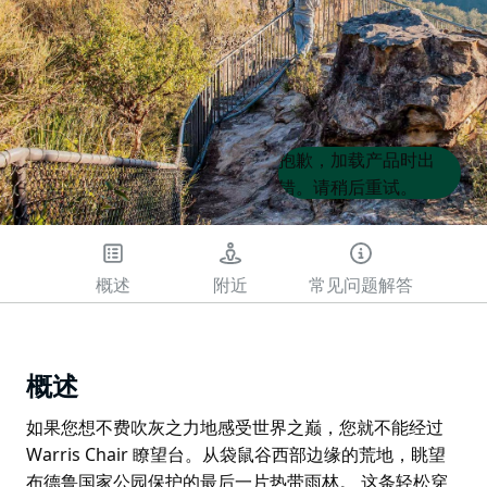
Product
Product
抱歉，加载产品时出
List
List
错。请稍后重试。
概述
附近
常见问题解答
概述
如果您想不费吹灰之力地感受世界之巅，您就不能经过
Warris Chair 瞭望台。从袋鼠谷西部边缘的荒地，眺望
布德鲁国家公园保护的最后一片热带雨林。 这条轻松穿