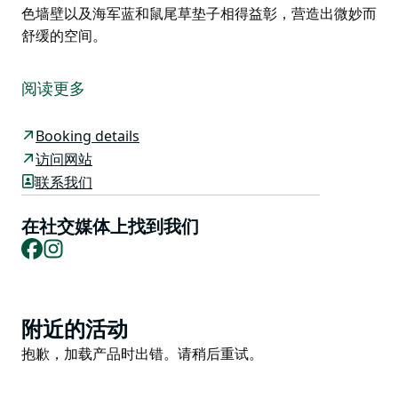
色墙壁以及海军蓝和鼠尾草垫子相得益彰，营造出微妙而
舒缓的空间。
美丽、光线充足、充满奇特气息的住宅，对家庭或最多六
人的小团体有吸引力。豪华的特大号主卧室休闲区设有休
阅读更多
息区、带缓慢燃烧木材加热器的舒适客厅、背靠公共保护
区丛林的私人花园和阳光普照的庭院，非常适合手拿书闲
Booking details
逛。
访问网站
当你走进门的那一刻，你就会爱上它！从墙上可爱而古怪
联系我们
的小摆设和有趣的艺术收藏，到贝蒂娃娃在前门迎接您，
在将洛维特打造成完美的度假屋时，我们不遗余力，甚至
在社交媒体上找到我们
包括所提供的床单的质量。
Facebook
Instagram
享受用餐厨房的节日气氛，您可以打开法式门放松身心，
聆听鸟儿在树林中鸣叫和振翅的声音。走出去呼吸新鲜的
乡村空气，在周围环绕着成熟树木的阳光明媚的庭院里享
Product
附近的活动
用早晨咖啡。
List
Product
抱歉，加载产品时出错。请稍后重试。
阳光和温暖的光线穿过封闭的部分玻璃走道，将主屋与主
List
人套房分开，从主人套房可以欣赏到花园的美丽景色。花