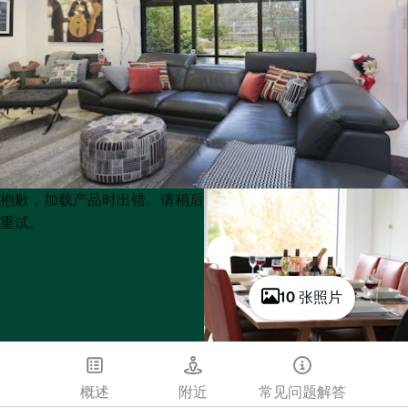
Product
Product
抱歉，加载产品时出错。请稍后
List
List
重试。
10 张照片
概述
附近
常见问题解答