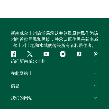
新南威尔士州旅游局承认并尊重原住民作为该
州的首批居民和民族，并承认原住民是新南威
尔士州土地和水域的传统所有者和居住者。
Facebook
叽
YouTube
Instagram
抖
Pintere
访问新南威尔士州
叽
音
喳
联系我们
在此网站上
喳
免责声明
目的地
信息
隐私
推荐活动
旅行信息
Cookie 通知
我们的网站
新南威尔士州公路旅行
列出您的业务
使用条款
Sydney.com