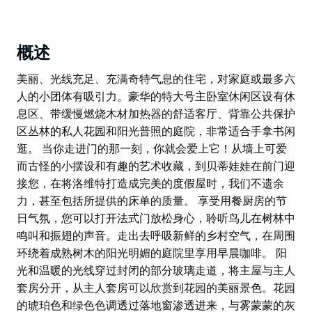
概述
美丽、光线充足、充满奇特气息的住宅，对家庭或最多六
人的小团体有吸引力。豪华的特大号主卧室休闲区设有休
息区、带缓慢燃烧木材加热器的舒适客厅、背靠公共保护
区丛林的私人花园和阳光普照的庭院，非常适合手拿书闲
逛。 当你走进门的那一刻，你就会爱上它！从墙上可爱
而古怪的小摆设和有趣的艺术收藏，到贝蒂娃娃在前门迎
接您，在将洛维特打造成完美的度假屋时，我们不遗余
力，甚至包括所提供的床单的质量。 享受用餐厨房的节
日气氛，您可以打开法式门放松身心，聆听鸟儿在树林中
鸣叫和振翅的声音。走出去呼吸新鲜的乡村空气，在周围
环绕着成熟树木的阳光明媚的庭院里享用早晨咖啡。 阳
光和温暖的光线穿过封闭的部分玻璃走道，将主屋与主人
套房分开，从主人套房可以欣赏到花园的美丽景色。花园
的琥珀色和绿色色调透过落地窗渗透进来，与雾蒙蒙的灰