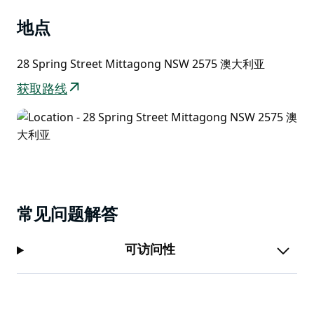
园的琥珀色和绿色色调透过落地窗渗透进来，与雾蒙蒙的
地点
灰色墙壁以及海军蓝和鼠尾草垫子相得益彰，营造出微妙
而舒缓的空间。
28 Spring Street Mittagong NSW 2575 澳大利亚
获取路线
常见问题解答
可访问性