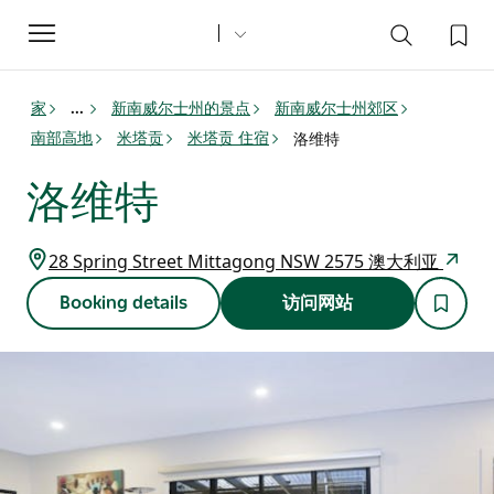
Toggle
navigation
家
新南威尔士州的景点
新南威尔士州郊区
...
南部高地
米塔贡
米塔贡 住宿
洛维特
洛维特
28 Spring Street Mittagong NSW 2575 澳大利亚
Booking details
访问网站